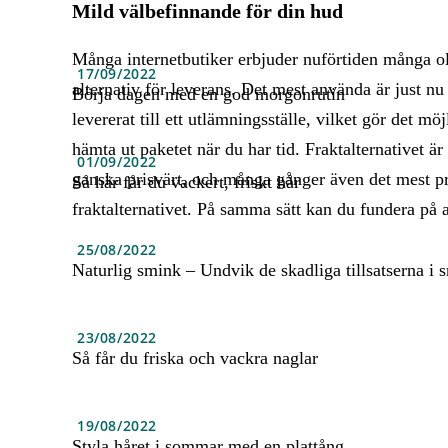
Mild välbefinnande för din hud
Många internetbutiker erbjuder nuförtiden många o
17/09/2022
alternativ för leverans. Det mest använda är just nu 
Börja dagen med en god morgonrutin
levererat till ett utlämningsställe, vilket gör det möjl
hämta ut paketet när du har tid. Fraktalternativet är
01/09/2022
ganska prisvärt, och många gånger även det mest p
Så här får du vackert, friskt hår
fraktalternativet. På samma sätt kan du fundera på 
25/08/2022
Naturlig smink – Undvik de skadliga tillsatserna i 
23/08/2022
Så får du friska och vackra naglar
19/08/2022
Styla håret i sommar med en plattång