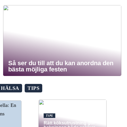
Så ser du till att du kan anordna den
bästa möjliga festen
HÄLSA
TIPS
TIPS
Rätt köksutrustning gör