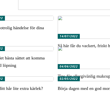
22
otrolig händelse för dina
14/07/2022
Så här får du vackert, friskt 
22
det bästa sättet att komma
d löpning
04/06/2022
Tips för allergivänlig makeu
22
02/05/2022
tt hår lite extra kärlek?
Börja dagen med en god mor