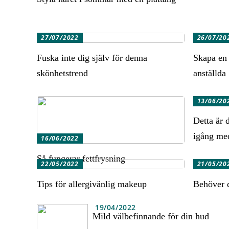
27/07/2022
26/07/20
Fuska inte dig själv för denna
Skapa en 
skönhetstrend
anställda
13/06/20
Detta är 
igång me
16/06/2022
Så fungerar fettfrysning
22/05/2022
21/05/20
Tips för allergivänlig makeup
Behöver di
19/04/2022
Mild välbefinnande för din hud