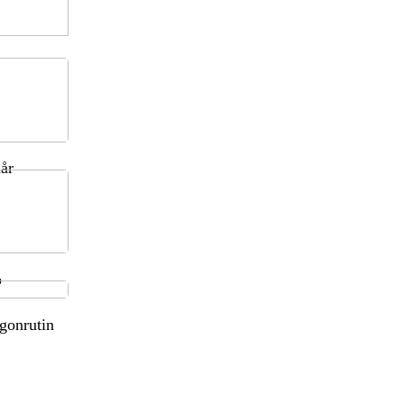
hår
p
gonrutin