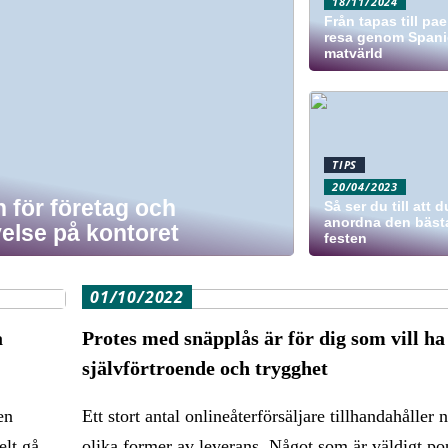
18/11/2024
Från tapas till pae
resa genom Span
matvärld
TIPS
20/04/2023
 för företag och
Så ser du till att 
anordna den bäst
else på kontoret
festen
01/10/2022
a
Protes med snäpplås är för dig som vill ha
självförtroende och trygghet
en
Ett stort antal onlineåterförsäljare tillhandahåller 
elt gå
olika former av leverans. Något som är väldigt po