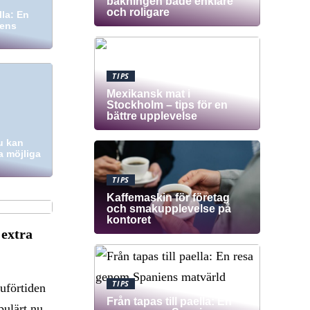
bakningen både enklare
och roligare
lla: En
iens
TIPS
Mexikansk mat i
Stockholm – tips för en
bättre upplevelse
du kan
a möjliga
TIPS
Kaffemaskin för företag
och smakupplevelse på
kontoret
 extra
TIPS
nuförtiden
Från tapas till paella: En
pulärt nu