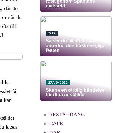
resa genom Spaniens
matvärld
k, där det
aror när du
fta till
TIPS
…]
Så ser du till att du kan
anordna den bästa möjliga
festen
olika
27/10/2022
Skapa en otrolig händelse
ssivt få
för dina anställda
du kan
RESTAURANG
kså det
CAFÉ
du låtsas
BAR