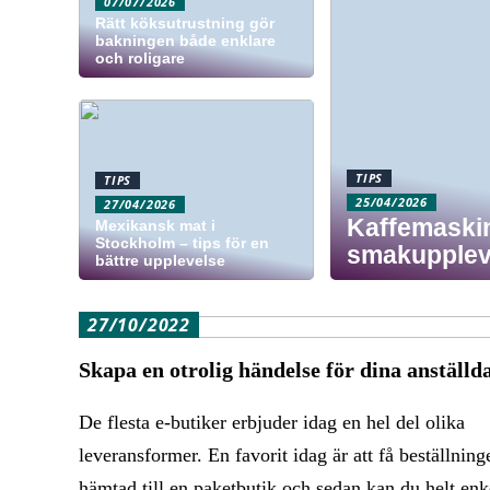
07/07/2026
Rätt köksutrustning gör
bakningen både enklare
och roligare
TIPS
TIPS
25/04/2026
27/04/2026
Kaffemaskin
Mexikansk mat i
Stockholm – tips för en
smakupplev
bättre upplevelse
27/10/2022
Skapa en otrolig händelse för dina anställd
De flesta e-butiker erbjuder idag en hel del olika
leveransformer. En favorit idag är att få beställning
hämtad till en paketbutik och sedan kan du helt enk