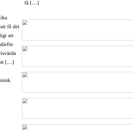
få […]
lika
att få det
igt att
 därför
risvärda
att […]
smink