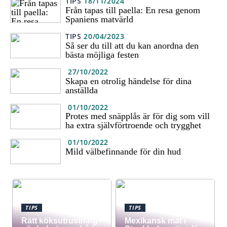
TIPS
18/11/2024
Från tapas till paella: En resa genom
Spaniens matvärld
TIPS
20/04/2023
Så ser du till att du kan anordna den
bästa möjliga festen
27/10/2022
Skapa en otrolig händelse för dina
anställda
01/10/2022
Protes med snäpplås är för dig som vill
ha extra självförtroende och trygghet
01/10/2022
Mild välbefinnande för din hud
TIPS
TIPS
Rätt köksutrustning
Mexikansk mat i