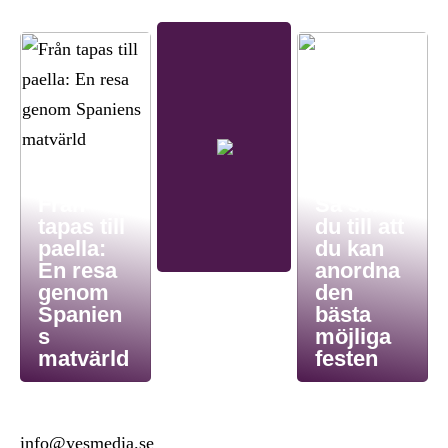
Från
Så ser
tapas till
du till att
paella:
du kan
En resa
anordna
genom
den
Spanien
bästa
s
möjliga
matvärld
festen
info@yesmedia.se