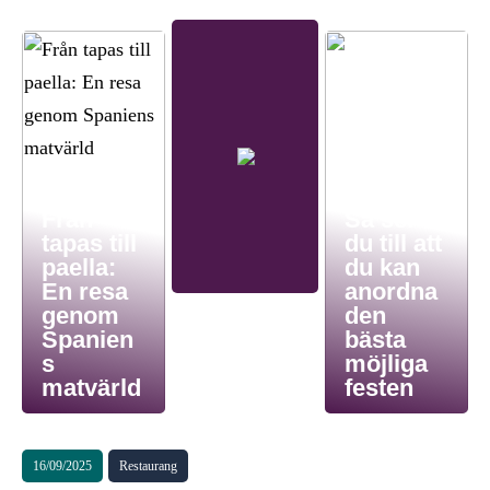
Från
Så ser
tapas till
du till att
paella:
du kan
En resa
anordna
genom
den
Spanien
bästa
s
möjliga
matvärld
festen
16/09/2025
Restaurang