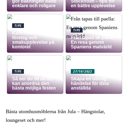
gör bakningen både
Stockholm – tips för
enklare och roligare
en bättre upplevelse
TIPS
TIPS
Kaffemaskin för
företag och
Från tapas till paella:
smakupplevelse på
En resa genom
kontoret
Spaniens matvärld
TIPS
27/10/2022
Så ser du till att du
Skapa en otrolig
kan anordna den
händelse för dina
bästa möjliga festen
anställda
Bästa utomhusmöblerna från Jula – Hängstolar,
loungeset och mer!