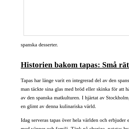
spanska desserter.
Historien bakom tapas: Små rätt
Tapas har länge varit en integrerad del av den span
man täckte sina glas med bröd eller skinka för att hå
av den spanska matkulturen. I hjärtat av Stockholm
en glimt av denna kulinariska värld.
Idag serveras tapas över hela världen och erbjuder 
med vänner och familj. Tänk på chorizo, patatas bra