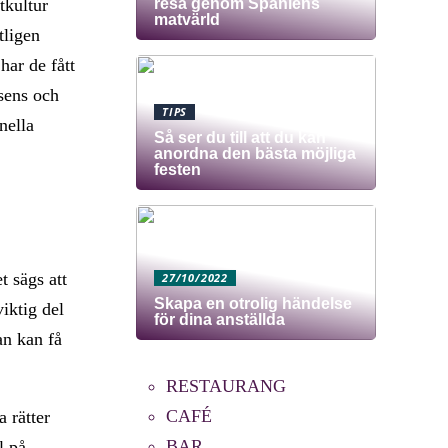
resa genom Spaniens
tkultur
matvärld
tligen
har de fått
sens och
TIPS
nella
Så ser du till att du kan
anordna den bästa möjliga
festen
t sägs att
27/10/2022
Skapa en otrolig händelse
viktig del
för dina anställda
an kan få
RESTAURANG
CAFÉ
 rätter
BAR
l på