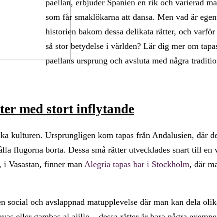
paellan, erbjuder Spanien en rik och varierad ma
som får smaklökarna att dansa. Men vad är egen
historien bakom dessa delikata rätter, och varför 
så stor betydelse i världen? Lär dig mer om tapa
paellans ursprung och avsluta med några traditio
er med stort inflytande
ska kulturen. Ursprungligen kom tapas från Andalusien, där de
lla flugorna borta. Dessa små rätter utvecklades snart till en 
, i Vasastan, finner man
Alegria tapas bar i Stockholm
, där m
en social och avslappnad matupplevelse där man kan dela olika
vas eller gambas al ajillo – dessa rätter är bara några exempe