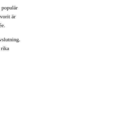
n populär
vorit är
lée.
vslutning.
 rika