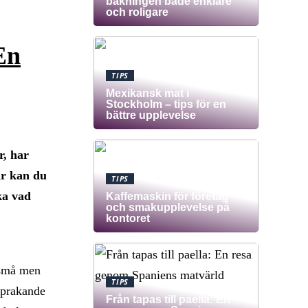
bakningen både enklare
och roligare
 En
TIPS
Mexikansk mat i
Stockholm – tips för en
bättre upplevelse
r, har
är kan du
TIPS
ka vad
Kaffemaskin för företag
och smakupplevelse på
kontoret
 små men
TIPS
sprakande
Från tapas till paella: En