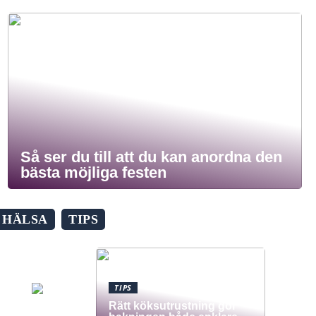
Så ser du till att du kan anordna den
bästa möjliga festen
HÄLSA
TIPS
TIPS
Rätt köksutrustning gör