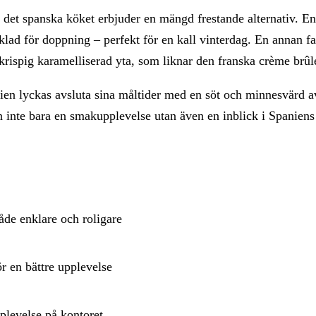
h det spanska köket erbjuder en mängd frestande alternativ. E
lad för doppning – perfekt för en kall vinterdag. En annan fa
krispig karamelliserad yta, som liknar den franska crème brû
nien lyckas avsluta sina måltider med en söt och minnesvärd a
an inte bara en smakupplevelse utan även en inblick i Spaniens
åde enklare och roligare
r en bättre upplevelse
plevelse på kontoret