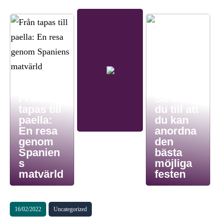
Från
Så ser
tapas till
du till att
paella:
du kan
En resa
anordna
genom
den
Spanien
bästa
s
möjliga
matvärld
festen
16/02/2022
Uncategorized