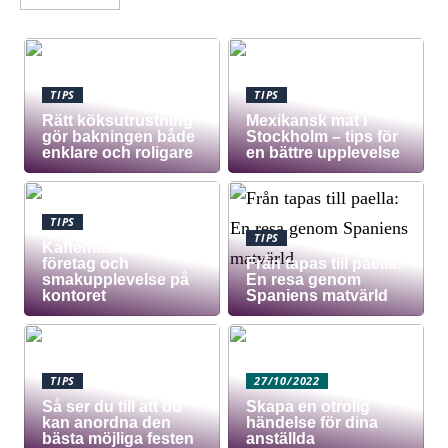
TIPS
TIPS
Rätt köksutrustning
Mexikansk mat i
gör bakningen både
Stockholm – tips för
enklare och roligare
en bättre upplevelse
TIPS
TIPS
Kaffemaskin för
företag och
Från tapas till paella:
smakupplevelse på
En resa genom
kontoret
Spaniens matvärld
TIPS
27/10/2022
Så ser du till att du
Skapa en otrolig
kan anordna den
händelse för dina
bästa möjliga festen
anställda