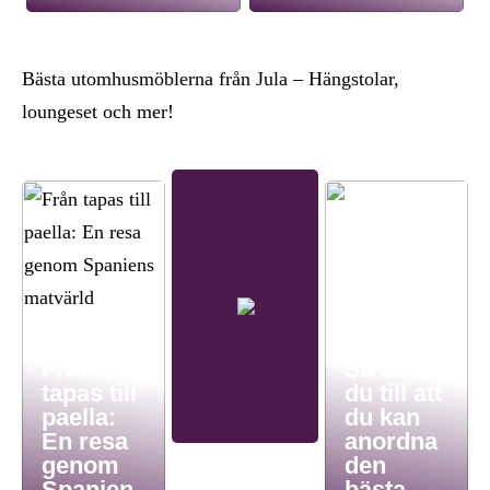
Bästa utomhusmöblerna från Jula – Hängstolar,
loungeset och mer!
Från
Så ser
tapas till
du till att
paella:
du kan
En resa
anordna
genom
den
Spanien
bästa