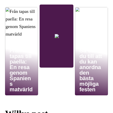
Från
Så ser
tapas till
du till att
paella:
du kan
En resa
anordna
genom
den
Spanien
bästa
s
möjliga
matvärld
festen