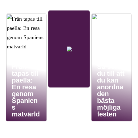
Från
Så ser
tapas till
du till att
paella:
du kan
En resa
anordna
genom
den
Spanien
bästa
s
möjliga
matvärld
festen