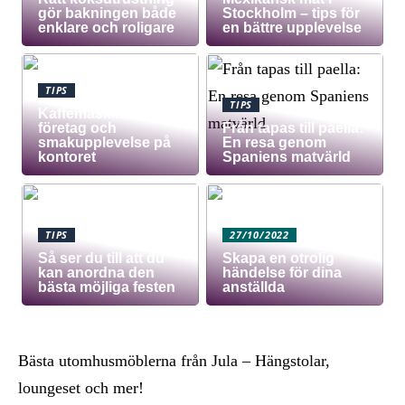
gör bakningen både
Stockholm – tips för
enklare och roligare
en bättre upplevelse
TIPS
TIPS
Kaffemaskin för
företag och
Från tapas till paella:
smakupplevelse på
En resa genom
kontoret
Spaniens matvärld
TIPS
27/10/2022
Så ser du till att du
Skapa en otrolig
kan anordna den
händelse för dina
bästa möjliga festen
anställda
Bästa utomhusmöblerna från Jula – Hängstolar,
loungeset och mer!