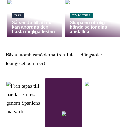
TIPS
27/10/2022
Så ser du till att du
Skapa en otrolig
kan anordna den
händelse för dina
bästa möjliga festen
anställda
Bästa utomhusmöblerna från Jula – Hängstolar,
loungeset och mer!