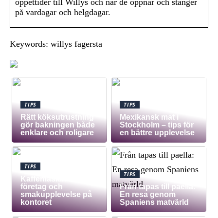
öppettider till Willys och när de öppnar och stänger
på vardagar och helgdagar.
Keywords: willys fagersta
TIPS
TIPS
Rätt köksutrustning
Mexikansk mat i
gör bakningen både
Stockholm – tips för
enklare och roligare
en bättre upplevelse
TIPS
TIPS
Kaffemaskin för
företag och
Från tapas till paella:
smakupplevelse på
En resa genom
kontoret
Spaniens matvärld