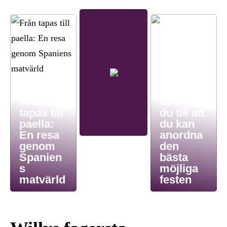
Från
Så ser
tapas till
du till att
paella:
du kan
En resa
anordna
genom
den
Spanien
bästa
s
möjliga
matvärld
festen