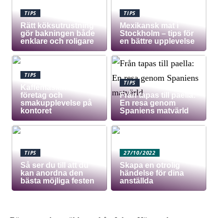
TIPS
TIPS
Rätt köksutrustning
Mexikansk mat i
gör bakningen både
Stockholm – tips för
enklare och roligare
en bättre upplevelse
TIPS
TIPS
Kaffemaskin för
företag och
Från tapas till paella:
smakupplevelse på
En resa genom
kontoret
Spaniens matvärld
TIPS
27/10/2022
Så ser du till att du
Skapa en otrolig
kan anordna den
händelse för dina
bästa möjliga festen
anställda