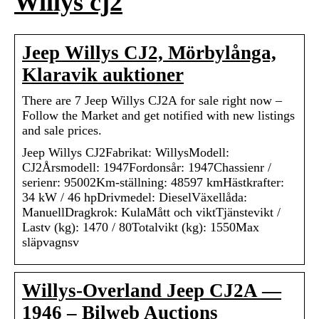
Willys cj2
Jeep Willys CJ2, Mörbylånga,
Klaravik auktioner
There are 7 Jeep Willys CJ2A for sale right now –
Follow the Market and get notified with new listings
and sale prices.
Jeep Willys CJ2Fabrikat: WillysModell:
CJ2Årsmodell: 1947Fordonsår: 1947Chassienr /
serienr: 95002Km-ställning: 48597 kmHästkrafter:
34 kW / 46 hpDrivmedel: DieselVäxellåda:
ManuellDragkrok: KulaMått och viktTjänstevikt /
Lastv (kg): 1470 / 80Totalvikt (kg): 1550Max
släpvagnsv
Willys-Overland Jeep CJ2A —
1946 – Bilweb Auctions