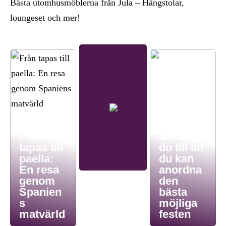
Bästa utomhusmöblerna från Jula – Hängstolar,
loungeset och mer!
Från
Så ser
tapas till
du till att
paella:
du kan
En resa
anordna
genom
den
Spanien
bästa
s
möjliga
matvärld
festen