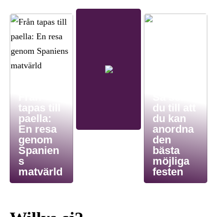
Från
Så ser
tapas till
du till att
paella:
du kan
En resa
anordna
genom
den
Spanien
bästa
s
möjliga
matvärld
festen