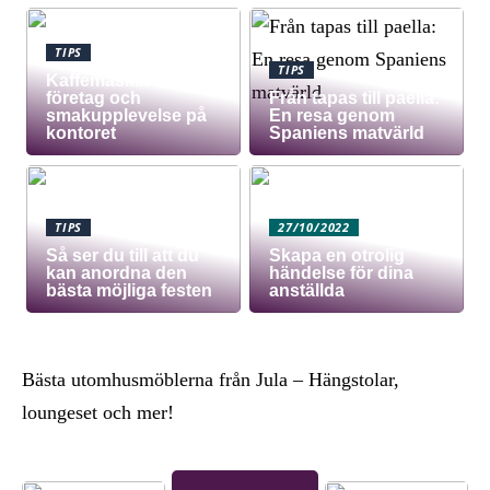
TIPS
TIPS
Kaffemaskin för
företag och
Från tapas till paella:
smakupplevelse på
En resa genom
kontoret
Spaniens matvärld
TIPS
27/10/2022
Så ser du till att du
Skapa en otrolig
kan anordna den
händelse för dina
bästa möjliga festen
anställda
Bästa utomhusmöblerna från Jula – Hängstolar,
loungeset och mer!