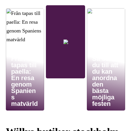
Från
Så ser
tapas till
du till att
paella:
du kan
En resa
anordna
genom
den
Spanien
bästa
s
möjliga
matvärld
festen