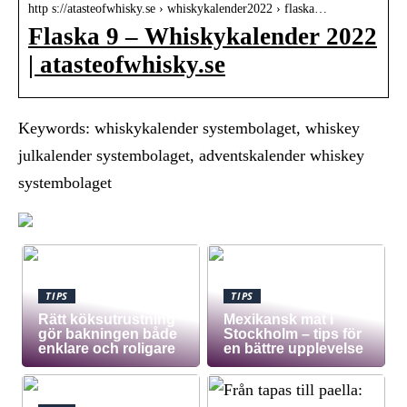
http s://atasteofwhisky.se › whiskykalender2022 › flaska…
Flaska 9 – Whiskykalender 2022
| atasteofwhisky.se
Keywords: whiskykalender systembolaget, whiskey
julkalender systembolaget, adventskalender whiskey
systembolaget
TIPS
TIPS
Rätt köksutrustning
Mexikansk mat i
gör bakningen både
Stockholm – tips för
enklare och roligare
en bättre upplevelse