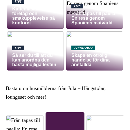
TIPS
TIPS
Kaffemaskin för
företag och
Från tapas till paella:
smakupplevelse på
En resa genom
kontoret
Spaniens matvärld
TIPS
27/10/2022
Så ser du till att du
Skapa en otrolig
kan anordna den
händelse för dina
bästa möjliga festen
anställda
Bästa utomhusmöblerna från Jula – Hängstolar,
loungeset och mer!