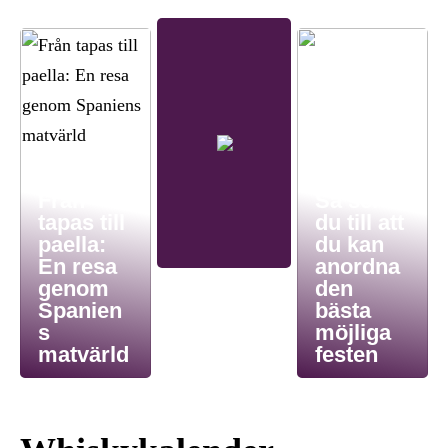
Från
Så ser
tapas till
du till att
paella:
du kan
En resa
anordna
genom
den
Spanien
bästa
s
möjliga
matvärld
festen