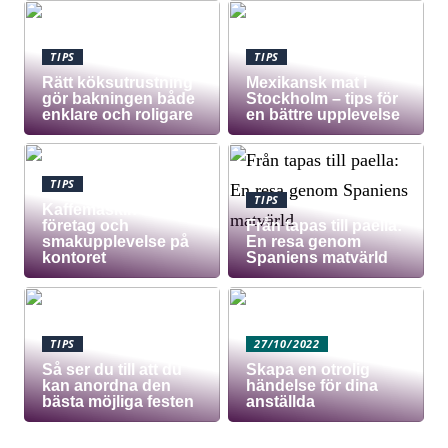
TIPS
TIPS
Rätt köksutrustning
Mexikansk mat i
gör bakningen både
Stockholm – tips för
enklare och roligare
en bättre upplevelse
TIPS
TIPS
Kaffemaskin för
företag och
Från tapas till paella:
smakupplevelse på
En resa genom
kontoret
Spaniens matvärld
TIPS
27/10/2022
Så ser du till att du
Skapa en otrolig
kan anordna den
händelse för dina
bästa möjliga festen
anställda