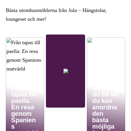
Bästa utomhusmöblerna från Jula – Hängstolar,
loungeset och mer!
Från
Så ser
tapas till
du till att
paella:
du kan
En resa
anordna
genom
den
Spanien
bästa
s
möjliga