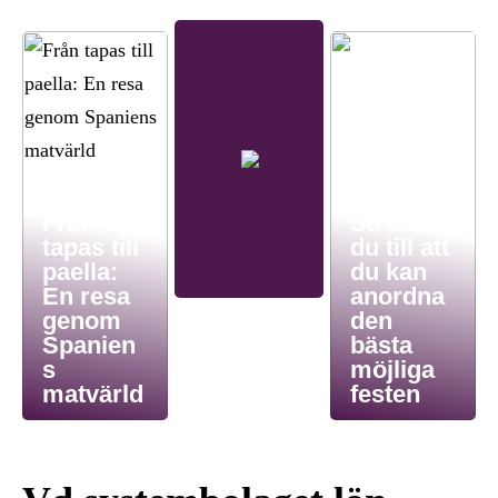
Från
Så ser
tapas till
du till att
paella:
du kan
En resa
anordna
genom
den
Spanien
bästa
s
möjliga
matvärld
festen