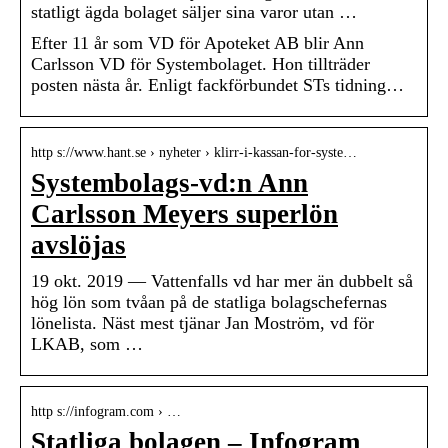
statligt ägda bolaget säljer sina varor utan …
Efter 11 år som VD för Apoteket AB blir Ann
Carlsson VD för Systembolaget. Hon tillträder
posten nästa år. Enligt fackförbundet STs tidning…
http s://www.hant.se › nyheter › klirr-i-kassan-for-syste…
Systembolags-vd:n Ann
Carlsson Meyers superlön
avslöjas
19 okt. 2019 — Vattenfalls vd har mer än dubbelt så
hög lön som tvåan på de statliga bolagschefernas
lönelista. Näst mest tjänar Jan Moström, vd för
LKAB, som …
http s://infogram.com › …
Statliga bolagen – Infogram