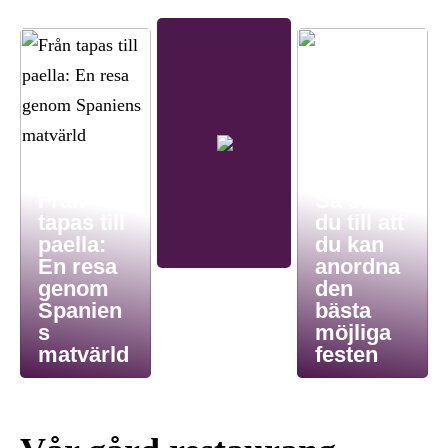
Från
Så ser
tapas till
du till att
paella:
du kan
En resa
anordna
genom
den
Spanien
bästa
s
möjliga
matvärld
festen