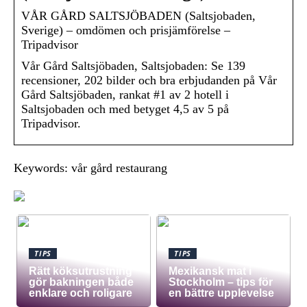
VÅR GÅRD SALTSJÖBADEN (Saltsjobaden,
Sverige) – omdömen och prisjämförelse –
Tripadvisor
Vår Gård Saltsjöbaden, Saltsjobaden: Se 139
recensioner, 202 bilder och bra erbjudanden på Vår
Gård Saltsjöbaden, rankat #1 av 2 hotell i
Saltsjobaden och med betyget 4,5 av 5 på
Tripadvisor.
Keywords: vår gård restaurang
TIPS
TIPS
Rätt köksutrustning
Mexikansk mat i
gör bakningen både
Stockholm – tips för
enklare och roligare
en bättre upplevelse