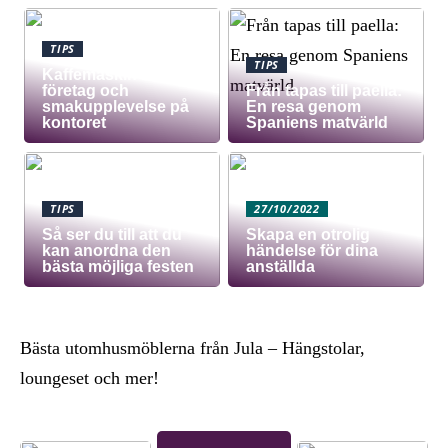
TIPS
TIPS
Kaffemaskin för
företag och
Från tapas till paella:
smakupplevelse på
En resa genom
kontoret
Spaniens matvärld
TIPS
27/10/2022
Så ser du till att du
Skapa en otrolig
kan anordna den
händelse för dina
bästa möjliga festen
anställda
Bästa utomhusmöblerna från Jula – Hängstolar,
loungeset och mer!