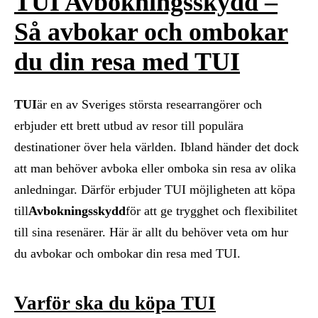
TUI Avbokningsskydd –
Så avbokar och ombokar
du din resa med TUI
TUI
är en av Sveriges största researrangörer och
erbjuder ett brett utbud av resor till populära
destinationer över hela världen. Ibland händer det dock
att man behöver avboka eller omboka sin resa av olika
anledningar. Därför erbjuder TUI möjligheten att köpa
till
Avbokningsskydd
för att ge trygghet och flexibilitet
till sina resenärer. Här är allt du behöver veta om hur
du avbokar och ombokar din resa med TUI.
Varför ska du köpa TUI