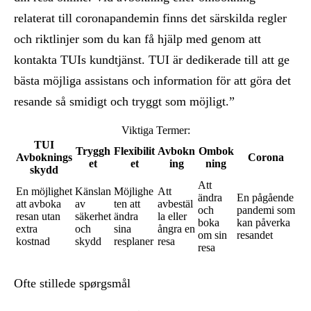
relaterat till coronapandemin finns det särskilda regler
och riktlinjer som du kan få hjälp med genom att
kontakta TUIs kundtjänst. TUI är dedikerade till att ge
bästa möjliga assistans och information för att göra det
resande så smidigt och tryggt som möjligt.”
Viktiga Termer:
TUI
Tryggh
Flexibilit
Avbokn
Ombok
Avboknings
Corona
et
et
ing
ning
skydd
Att
En möjlighet
Känslan
Möjlighe
Att
ändra
En pågående
att avboka
av
ten att
avbestäl
och
pandemi som
resan utan
säkerhet
ändra
la eller
boka
kan påverka
extra
och
sina
ångra en
om sin
resandet
kostnad
skydd
resplaner
resa
resa
Ofte stillede spørgsmål