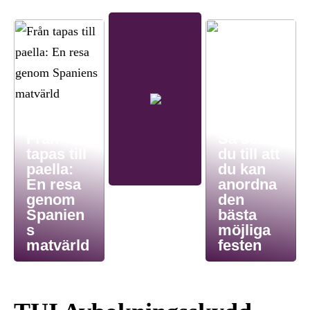
Från
Så ser
tapas till
du till att
paella:
du kan
En resa
anordna
genom
den
Spanien
bästa
s
möjliga
matvärld
festen