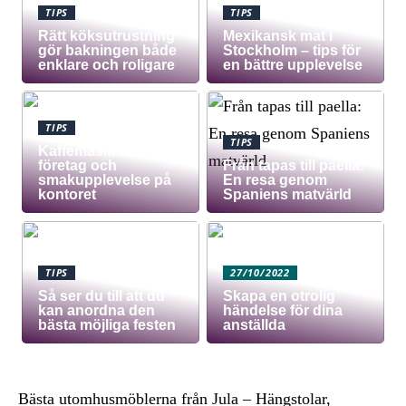
TIPS
TIPS
Rätt köksutrustning
Mexikansk mat i
gör bakningen både
Stockholm – tips för
enklare och roligare
en bättre upplevelse
TIPS
TIPS
Kaffemaskin för
företag och
Från tapas till paella:
smakupplevelse på
En resa genom
kontoret
Spaniens matvärld
TIPS
27/10/2022
Så ser du till att du
Skapa en otrolig
kan anordna den
händelse för dina
bästa möjliga festen
anställda
Bästa utomhusmöblerna från Jula – Hängstolar,