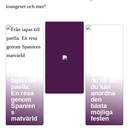
loungeset och mer!
Från
Så ser
tapas till
du till att
paella:
du kan
En resa
anordna
genom
den
Spanien
bästa
s
möjliga
matvärld
festen