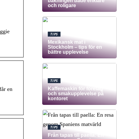
bakningen både enklare
och roligare
eggie
TIPS
Mexikansk mat i
Stockholm – tips för en
bättre upplevelse
TIPS
Kaffemaskin för företag
får en
och smakupplevelse på
kontoret
TIPS
Från tapas till paella: En