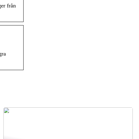
er från
gra