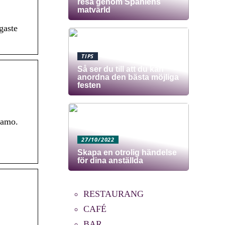
resa genom Spaniens
matvärld
gaste
TIPS
Så ser du till att du kan
anordna den bästa möjliga
festen
gramo.
27/10/2022
Skapa en otrolig händelse
för dina anställda
RESTAURANG
CAFÉ
BAR