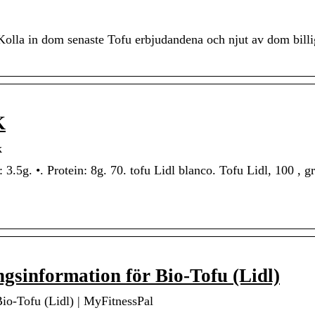
Kolla in dom senaste Tofu erbjudandena och njut av dom billi
K
k
t: 3.5g. •. Protein: 8g. 70. tofu Lidl blanco. Tofu Lidl, 100 , 
ngsinformation för Bio-Tofu (Lidl)
Bio-Tofu (Lidl) | MyFitnessPal