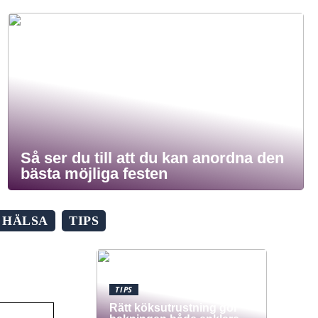
Så ser du till att du kan anordna den
bästa möjliga festen
HÄLSA
TIPS
TIPS
Rätt köksutrustning gör