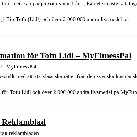
 tofu med kampanjer som varar från -. Få det senaste katalog
ng i Bio-Tofu (Lidl) och över 2 000 000 andra livsmedel på
rmation för Tofu Lidl – MyFitnessPal
dl | MyFitnessPal
peciellt med att äta klassiska rätter från den svenska husmans
ll för Tofu Lidl och över 2 000 000 andra livsmedel på MyFitn
na Reklamblad
rån reklambladen