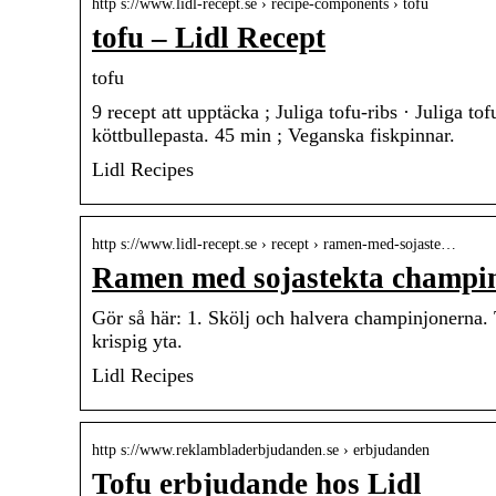
http s://www.lidl-recept.se › recipe-components › tofu
tofu – Lidl Recept
tofu
9 recept att upptäcka ; Juliga tofu-ribs · Juliga 
köttbullepasta. 45 min ; Veganska fiskpinnar.
Lidl Recipes
http s://www.lidl-recept.se › recept › ramen-med-sojaste…
Ramen med sojastekta champin
Gör så här: 1. Skölj och halvera champinjonerna. Tä
krispig yta.
Lidl Recipes
http s://www.reklambladerbjudanden.se › erbjudanden
Tofu erbjudande hos Lidl