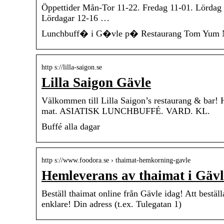
Öppettider Mån-Tor 11-22. Fredag 11-01. Lördag 
Lördagar 12-16 …
Lunchbuff� i G�vle p� Restaurang Tom Yum Ni
http s://lilla-saigon.se
Lilla Saigon Gävle
Välkommen till Lilla Saigon’s restaurang & bar! H
mat. ASIATISK LUNCHBUFFÉ. VARD. KL.
Buffé alla dagar
http s://www.foodora.se › thaimat-hemkorning-gavle
Hemleverans av thaimat i Gäv
Beställ thaimat online från Gävle idag! Att beställ
enklare! Din adress (t.ex. Tulegatan 1)