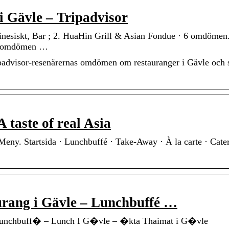
i Gävle – Tripadvisor
nesiskt, Bar ; 2. HuaHin Grill & Asian Fondue · 6 omdömen
 4 omdömen …
ipadvisor-resenärernas omdömen om restauranger i Gävle och s
taste of real Asia
Meny. Startsida · Lunchbuffé · Take-Away · À la carte · Cater
rang i Gävle – Lunchbuffé …
Lunchbuff� – Lunch I G�vle – �kta Thaimat i G�vle