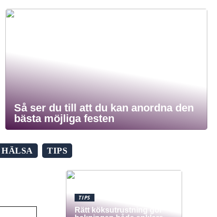
Så ser du till att du kan anordna den
bästa möjliga festen
HÄLSA
TIPS
TIPS
Rätt köksutrustning gör