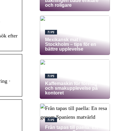
bakningen både enklare
och roligare
.
TIPS
ök efter
Mexikansk mat i
Stockholm – tips för en
bättre upplevelse
TIPS
ing ·
Kaffemaskin för företag
och smakupplevelse på
kontoret
TIPS
Från tapas till paella: En