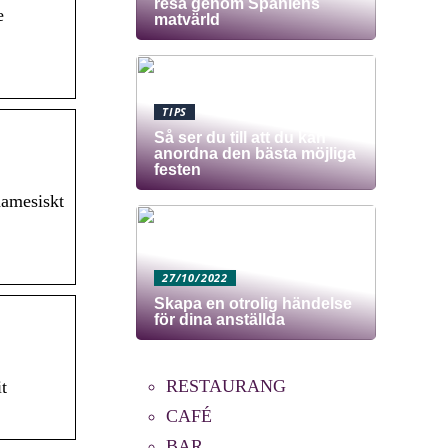
resa genom Spaniens
e
matvärld
TIPS
Så ser du till att du kan
anordna den bästa möjliga
festen
namesiskt
27/10/2022
Skapa en otrolig händelse
för dina anställda
RESTAURANG
t
CAFÉ
BAR