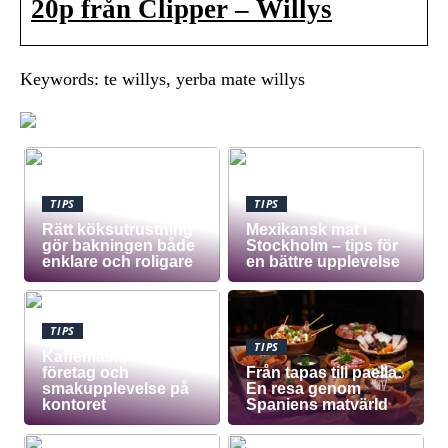
20p från Clipper – Willys
Keywords: te willys, yerba mate willys
TIPS
TIPS
Rätt köksutrustning
Mexikansk mat i
gör bakningen både
Stockholm – tips för
enklare och roligare
en bättre upplevelse
TIPS
TIPS
Kaffemaskin för
företag och
Från tapas till paella:
smakupplevelse på
En resa genom
kontoret
Spaniens matvärld