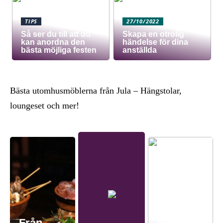
TIPS
27/10/2022
Så ser du till att du
Skapa en otrolig
kan anordna den
händelse för dina
bästa möjliga festen
anställda
Bästa utomhusmöblerna från Jula – Hängstolar,
loungeset och mer!
Från
Så ser