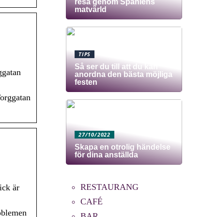
resa genom Spaniens
matvärld
TIPS
Så ser du till att du kan
ggatan
anordna den bästa möjliga
festen
Torggatan
27/10/2022
Skapa en otrolig händelse
för dina anställda
RESTAURANG
ick är
CAFÉ
roblemen
BAR