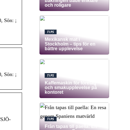
bakningen både enklare
och roligare
, Sön: ;
TIPS
Mexikansk mat i
Stockholm – tips för en
bättre upplevelse
, Sön: ;
TIPS
Kaffemaskin för företag
och smakupplevelse på
kontoret
TSJÖ-
TIPS
Från tapas till paella: En