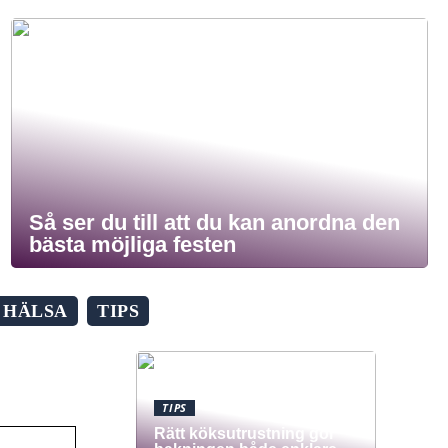
Så ser du till att du kan anordna den
bästa möjliga festen
HÄLSA
TIPS
TIPS
Rätt köksutrustning gör