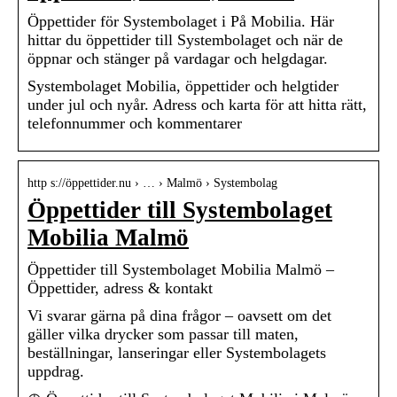
Öppettider för Systembolaget i På Mobilia. Här
hittar du öppettider till Systembolaget och när de
öppnar och stänger på vardagar och helgdagar.
Systembolaget Mobilia, öppettider och helgtider
under jul och nyår. Adress och karta för att hitta rätt,
telefonnummer och kommentarer
http s://öppettider.nu › … › Malmö › Systembolag
Öppettider till Systembolaget
Mobilia Malmö
Öppettider till Systembolaget Mobilia Malmö –
Öppettider, adress & kontakt
Vi svarar gärna på dina frågor – oavsett om det
gäller vilka drycker som passar till maten,
beställningar, lanseringar eller Systembolagets
uppdrag.