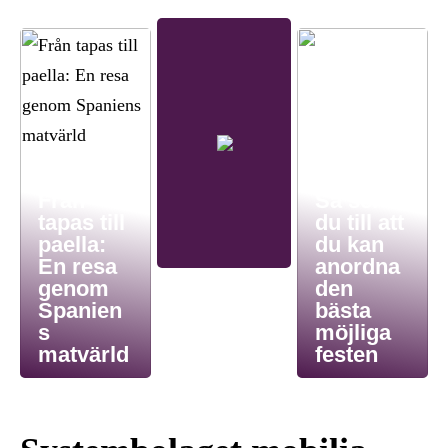
Från
Så ser
tapas till
du till att
paella:
du kan
En resa
anordna
genom
den
Spanien
bästa
s
möjliga
matvärld
festen