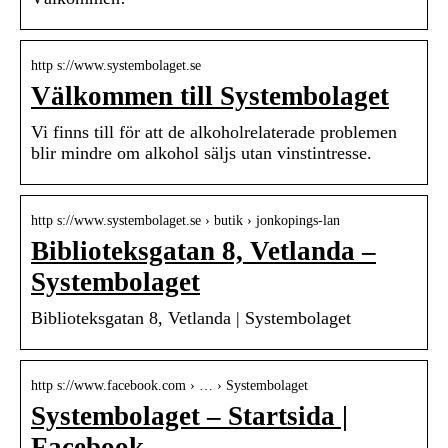
http s://www.systembolaget.se
Välkommen till Systembolaget
Vi finns till för att de alkoholrelaterade problemen
blir mindre om alkohol säljs utan vinstintresse.
http s://www.systembolaget.se › butik › jonkopings-lan
Biblioteksgatan 8, Vetlanda –
Systembolaget
Biblioteksgatan 8, Vetlanda | Systembolaget
http s://www.facebook.com › … › Systembolaget
Systembolaget – Startsida |
Facebook