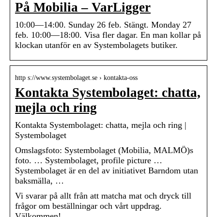
På Mobilia – VarLigger
10:00—14:00. Sunday 26 feb. Stängt. Monday 27
feb. 10:00—18:00. Visa fler dagar. En man kollar på
klockan utanför en av Systembolagets butiker.
http s://www.systembolaget.se › kontakta-oss
Kontakta Systembolaget: chatta,
mejla och ring
Kontakta Systembolaget: chatta, mejla och ring |
Systembolaget
Omslagsfoto: Systembolaget (Mobilia, MALMÖ)s
foto. … Systembolaget, profile picture …
Systembolaget är en del av initiativet Barndom utan
baksmälla, …
Vi svarar på allt från att matcha mat och dryck till
frågor om beställningar och vårt uppdrag.
Välkommen!