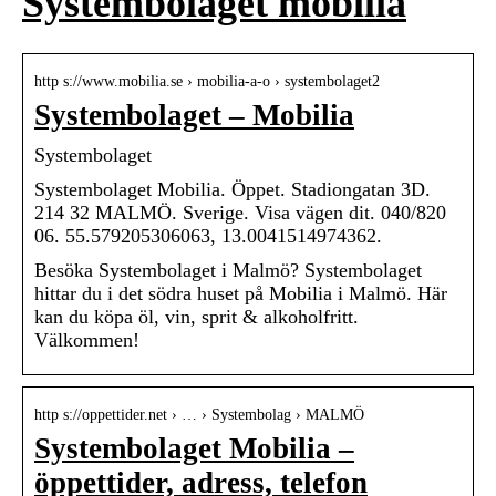
Systembolaget mobilia
http s://www.mobilia.se › mobilia-a-o › systembolaget2
Systembolaget – Mobilia
Systembolaget
Systembolaget Mobilia. Öppet. Stadiongatan 3D.
214 32 MALMÖ. Sverige. Visa vägen dit. 040/820
06. 55.579205306063, 13.0041514974362.
Besöka Systembolaget i Malmö? Systembolaget
hittar du i det södra huset på Mobilia i Malmö. Här
kan du köpa öl, vin, sprit & alkoholfritt.
Välkommen!
http s://oppettider.net › … › Systembolag › MALMÖ
Systembolaget Mobilia –
öppettider, adress, telefon