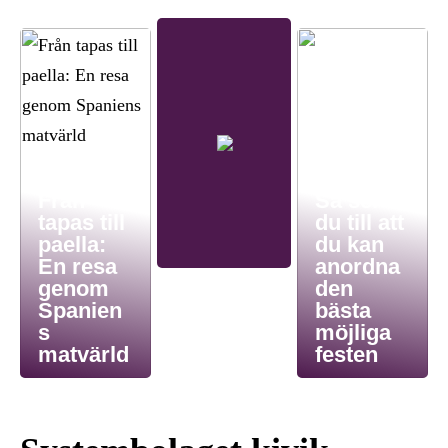
Från
Så ser
tapas till
du till att
paella:
du kan
En resa
anordna
genom
den
Spanien
bästa
s
möjliga
matvärld
festen