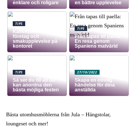
enklare och roligare
en bättre upplevelse
TIPS
TIPS
Kaffemaskin för
företag och
Från tapas till paella:
smakupplevelse på
En resa genom
kontoret
Spaniens matvärld
TIPS
27/10/2022
Så ser du till att du
Skapa en otrolig
kan anordna den
händelse för dina
bästa möjliga festen
anställda
Bästa utomhusmöblerna från Jula – Hängstolar,
loungeset och mer!