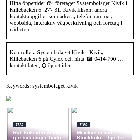
Hitta öppettider för företaget Systembolaget Kivik i
Killebacken 6, 277 31, Kivik liksom andra
kontaktuppgifter som adress, telefonnummer,
webbsida, interaktiv vägbeskrivning och företag i
närheten.
Kontrollera Systembolaget Kivik i Kivik,
Killebacken 6 på Cylex och hitta ☎ 0414-700…,
kontaktdaten, ⌚ öppettider.
Keywords: systembolaget kivik
TIPS
TIPS
Rätt köksutrustning
Mexikansk mat i
gör bakningen både
Stockholm – tips för