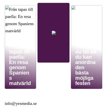
Från
Så ser
tapas till
du till att
paella:
du kan
En resa
anordna
genom
den
Spanien
bästa
s
möjliga
matvärld
festen
info@yesmedia.se