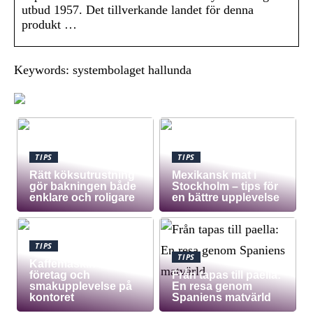
utbud 1957. Det tillverkande landet för denna
produkt …
Keywords: systembolaget hallunda
TIPS
TIPS
Rätt köksutrustning
Mexikansk mat i
gör bakningen både
Stockholm – tips för
enklare och roligare
en bättre upplevelse
TIPS
TIPS
Kaffemaskin för
företag och
Från tapas till paella:
smakupplevelse på
En resa genom
kontoret
Spaniens matvärld