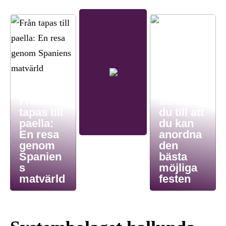
Från
Så ser
tapas till
du till att
paella:
du kan
En resa
anordna
genom
den
Spanien
bästa
s
möjliga
matvärld
festen