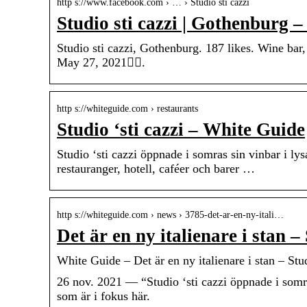
http s://www.facebook.com › … › Studio sti cazzi
Studio sti cazzi | Gothenburg 
Studio sti cazzi, Gothenburg. 187 likes. Wine bar, 
May 27, 2021󰞋󰟠.
http s://whiteguide.com › restaurants
Studio ‘sti cazzi – White Guide
Studio ‘sti cazzi öppnade i somras sin vinbar i 
restauranger, hotell, caféer och barer …
http s://whiteguide.com › news › 3785-det-ar-en-ny-itali…
Det är en ny italienare i stan –
White Guide – Det är en ny italienare i stan – Stu
26 nov. 2021 — “Studio ‘sti cazzi öppnade i somra
som är i fokus här.