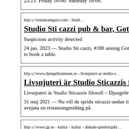
22/23. Friday 16-00. Saturday 16-00.
http s://restaurantguru.com › Studi…
Studio Sti cazzi pub & bar, G
Suspicious activity detected
24 jan. 2023 — Studio Sti cazzi, #180 among Goth
to book a table.
http s://www.djungeltrumman.se › livsnjuteri-ar-studio-s…
Livsnjuteri är Studio Sticazzis
Livsnjuteri är Studio Sticazzis filosofi – Djungel
31 maj 2021 — Nu vill de sprida sticazzi-andan ti
avnjuta en restaurangmiddag på.
http s://www.gp.se › kultur › kultur › älskade-göteborgskr…