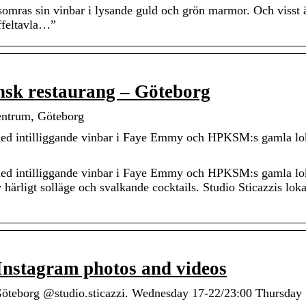
ras sin vinbar i lysande guld och grön marmor. Och visst ä
iffeltavla…”
iensk restaurang – Göteborg
Centrum, Göteborg
g med intilliggande vinbar i Faye Emmy och HPKSM:s gamla lo
g med intilliggande vinbar i Faye Emmy och HPKSM:s gamla lo
 härligt solläge och svalkande cocktails. Studio Sticazzis loka
 Instagram photos and videos
 Göteborg @studio.sticazzi. Wednesday 17-22/23:00 Thursday