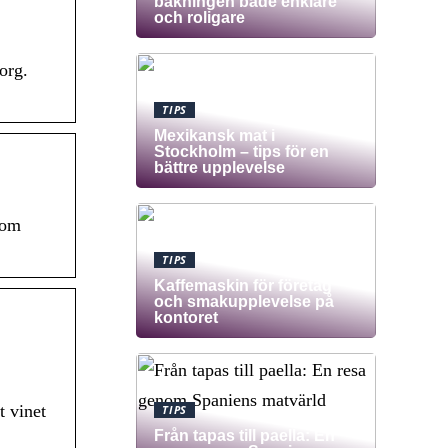
bakningen både enklare
och roligare
org.
TIPS
Mexikansk mat i
Stockholm – tips för en
bättre upplevelse
 om
TIPS
Kaffemaskin för företag
och smakupplevelse på
kontoret
t vinet
TIPS
Från tapas till paella: En