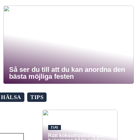
Så ser du till att du kan anordna den
bästa möjliga festen
HÄLSA
TIPS
TIPS
Rätt köksutrustning gör