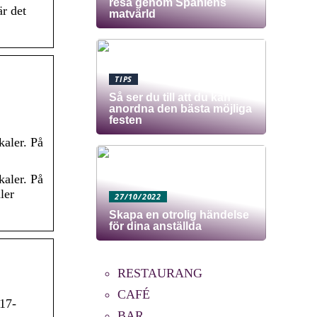
resa genom Spaniens
r det
matvärld
TIPS
Så ser du till att du kan
anordna den bästa möjliga
festen
kaler. På
kaler. På
ler
27/10/2022
Skapa en otrolig händelse
för dina anställda
RESTAURANG
CAFÉ
 17-
BAR