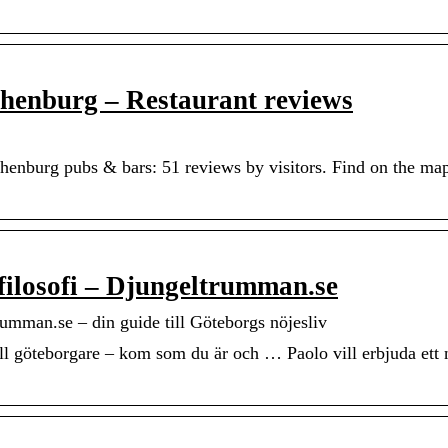
othenburg – Restaurant reviews
enburg pubs & bars: 51 reviews by visitors. Find on the map
 filosofi – Djungeltrumman.se
trumman.se – din guide till Göteborgs nöjesliv
ll göteborgare – kom som du är och … Paolo vill erbjuda ett n