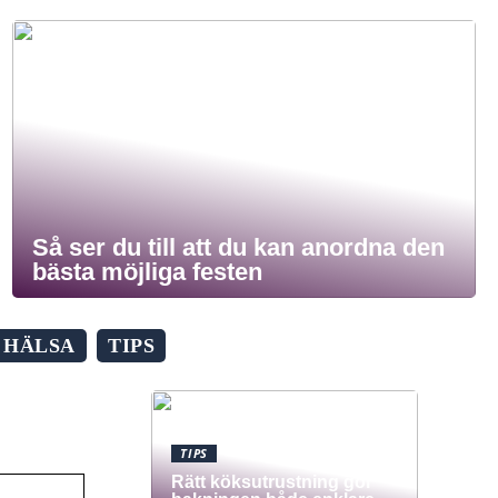
Så ser du till att du kan anordna den
bästa möjliga festen
HÄLSA
TIPS
TIPS
Rätt köksutrustning gör