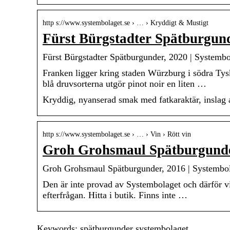
http s://www.systembolaget.se › … › Kryddigt & Mustigt
Fürst Bürgstadter Spätburgund
Fürst Bürgstadter Spätburgunder, 2020 | Systembo
Franken ligger kring staden Würzburg i södra Tysk
blå druvsorterna utgör pinot noir en liten …
Kryddig, nyanserad smak med fatkaraktär, inslag a
http s://www.systembolaget.se › … › Vin › Rött vin
Groh Grohsmaul Spätburgunder
Groh Grohsmaul Spätburgunder, 2016 | Systembo
Den är inte provad av Systembolaget och därför v
efterfrågan. Hitta i butik. Finns inte …
Keywords: spätburgunder systembolaget