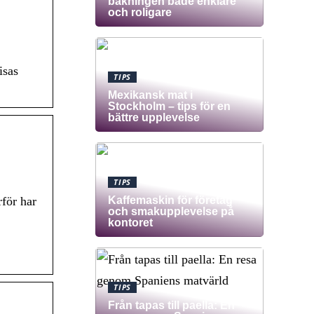
bakningen både enklare
och roligare
isas
TIPS
Mexikansk mat i
Stockholm – tips för en
bättre upplevelse
TIPS
Kaffemaskin för företag
för har
och smakupplevelse på
kontoret
TIPS
Från tapas till paella: En