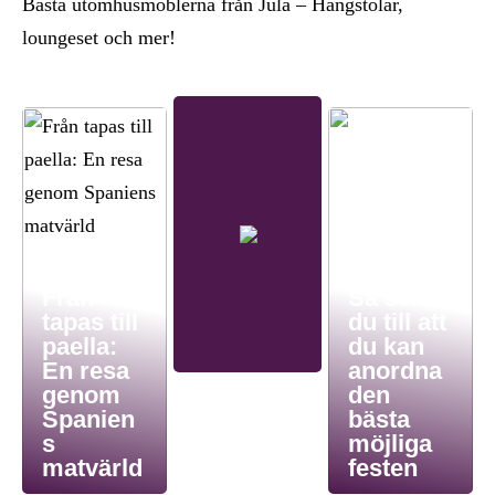
Bästa utomhusmöblerna från Jula – Hängstolar,
loungeset och mer!
Från
Så ser
tapas till
du till att
paella:
du kan
En resa
anordna
genom
den
Spanien
bästa
s
möjliga
matvärld
festen