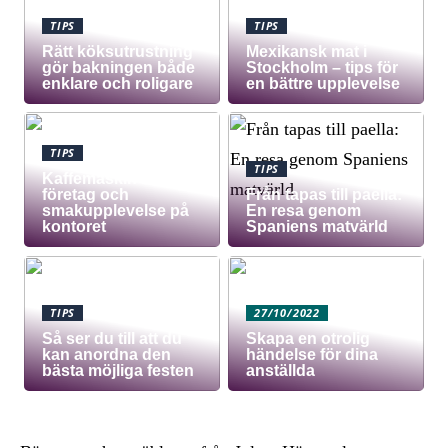
TIPS
TIPS
Rätt köksutrustning
Mexikansk mat i
gör bakningen både
Stockholm – tips för
enklare och roligare
en bättre upplevelse
TIPS
TIPS
Kaffemaskin för
företag och
Från tapas till paella:
smakupplevelse på
En resa genom
kontoret
Spaniens matvärld
TIPS
27/10/2022
Så ser du till att du
Skapa en otrolig
kan anordna den
händelse för dina
bästa möjliga festen
anställda