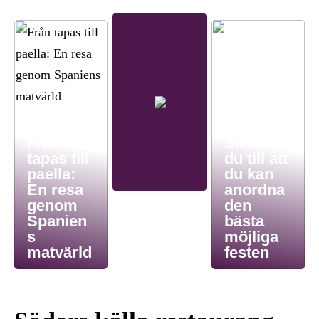
Från
Så ser
tapas till
du till att
paella:
du kan
En resa
anordna
genom
den
Spanien
bästa
s
möjliga
matvärld
festen