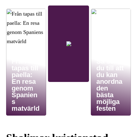
Från
Så ser
tapas till
du till att
paella:
du kan
En resa
anordna
genom
den
Spanien
bästa
s
möjliga
matvärld
festen