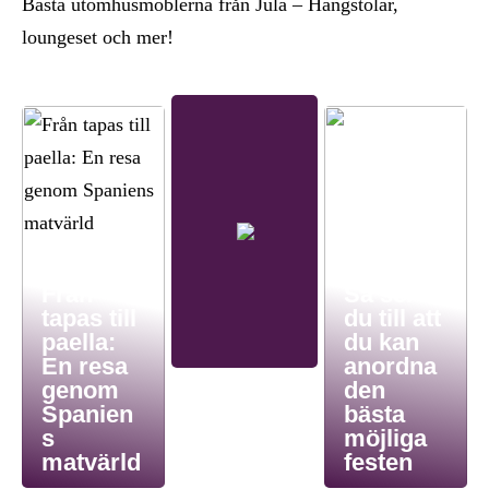
Bästa utomhusmöblerna från Jula – Hängstolar,
loungeset och mer!
Från
Så ser
tapas till
du till att
paella:
du kan
En resa
anordna
genom
den
Spanien
bästa
s
möjliga
matvärld
festen