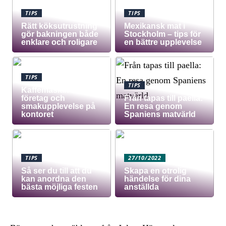
TIPS
TIPS
Rätt köksutrustning
Mexikansk mat i
gör bakningen både
Stockholm – tips för
enklare och roligare
en bättre upplevelse
TIPS
TIPS
Kaffemaskin för
företag och
Från tapas till paella:
smakupplevelse på
En resa genom
kontoret
Spaniens matvärld
TIPS
27/10/2022
Så ser du till att du
Skapa en otrolig
kan anordna den
händelse för dina
bästa möjliga festen
anställda