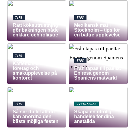
TIPS
TIPS
Rätt köksutrustning
Mexikansk mat i
gör bakningen både
Stockholm – tips för
enklare och roligare
en bättre upplevelse
TIPS
TIPS
Kaffemaskin för
företag och
Från tapas till paella:
smakupplevelse på
En resa genom
kontoret
Spaniens matvärld
TIPS
27/10/2022
Så ser du till att du
Skapa en otrolig
kan anordna den
händelse för dina
bästa möjliga festen
anställda