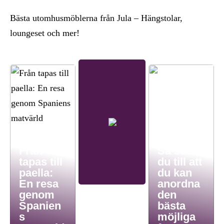
Bästa utomhusmöblerna från Jula – Hängstolar,
loungeset och mer!
Från
Så ser
tapas till
du till att
paella:
du kan
En resa
anordna
genom
den
Spanien
bästa
s
möjliga