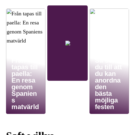
Från
Så ser
tapas till
du till att
paella:
du kan
En resa
anordna
genom
den
Spanien
bästa
s
möjliga
matvärld
festen