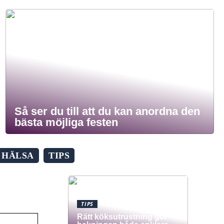
Så ser du till att du kan anordna den
bästa möjliga festen
HÄLSA
TIPS
TIPS
Rätt köksutrustning gör