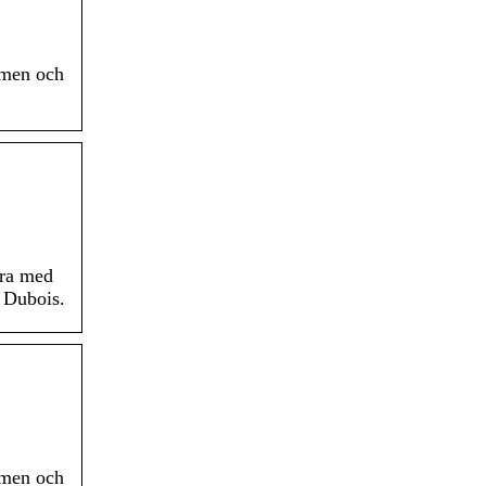
ömen och
era med
a Dubois.
ömen och