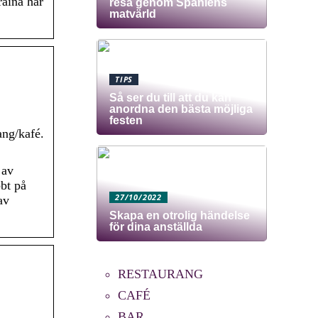
raina har
resa genom Spaniens
matvärld
TIPS
Så ser du till att du kan
anordna den bästa möjliga
festen
ang/kafé.
 av
bbt på
27/10/2022
av
Skapa en otrolig händelse
för dina anställda
RESTAURANG
CAFÉ
BAR