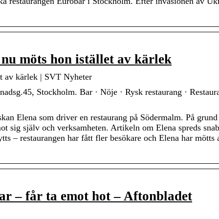
a restaurangen Eurobar i Stockholm. Efter invasionen av Uk
nu möts hon istället av kärlek
et av kärlek | SVT Nyheter
adsg.45, Stockholm. Bar · Nöje · Rysk restaurang · Restaur
kan Elena som driver en restaurang på Södermalm. På grund
 mot sig själv och verksamheten. Artikeln om Elena spreds sna
ytts – restaurangen har fått fler besökare och Elena har mötts 
r – får ta emot hot – Aftonbladet