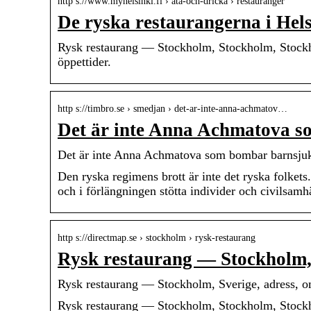
http s://www.myhelsinki.fi › äta-och-dricka › restauranger
De ryska restaurangerna i Hel
Rysk restaurang — Stockholm, Stockholm, Stockho
öppettider.
http s://timbro.se › smedjan › det-ar-inte-anna-achmatov…
Det är inte Anna Achmatova 
Det är inte Anna Achmatova som bombar barnsju
Den ryska regimens brott är inte det ryska folke
och i förlängningen stötta individer och civilsamhä
http s://directmap.se › stockholm › rysk-restaurang
Rysk restaurang — Stockholm,
Rysk restaurang — Stockholm, Sverige, adress, 
Rysk restaurang — Stockholm, Stockholm, Stockho