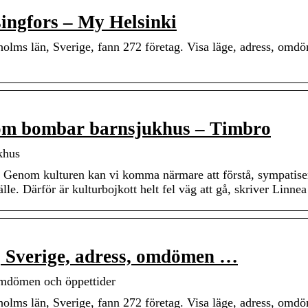
singfors – My Helsinki
lms län, Sverige, fann 272 företag. Visa läge, adress, omd
som bombar barnsjukhus – Timbro
khus
ts. Genom kulturen kan vi komma närmare att förstå, sympatis
lle. Därför är kulturbojkott helt fel väg att gå, skriver Linne
 Sverige, adress, omdömen …
omdömen och öppettider
lms län, Sverige, fann 272 företag. Visa läge, adress, omd