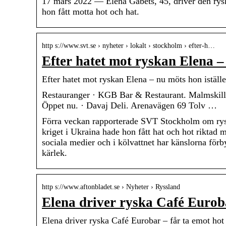
17 mars 2022 — Elena Gabets, 45, driver den rysk
hon fått motta hot och hat.
http s://www.svt.se › nyheter › lokalt › stockholm › efter-h…
Efter hatet mot ryskan Elena – 
Efter hatet mot ryskan Elena – nu möts hon iställ
Restauranger · KGB Bar & Restaurant. Malmskilln
Öppet nu. · Davaj Deli. Arenavägen 69 Tolv …
Förra veckan rapporterade SVT Stockholm om rys
kriget i Ukraina hade hon fått hat och hot riktad
sociala medier och i kölvattnet har känslorna förb
kärlek.
http s://www.aftonbladet.se › Nyheter › Ryssland
Elena driver ryska Café Euroba
Elena driver ryska Café Eurobar – får ta emot hot