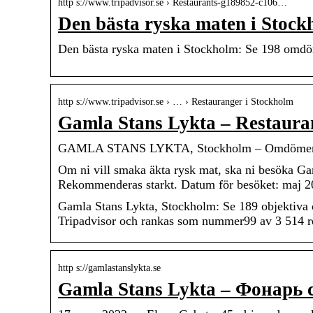
http s://www.tripadvisor.se › Restaurants-g189852-c106…
Den bästa ryska maten i Stock
Den bästa ryska maten i Stockholm: Se 198 omdöm
http s://www.tripadvisor.se › … › Restauranger i Stockholm
Gamla Stans Lykta – Restauran
GAMLA STANS LYKTA, Stockholm – Omdömen om
Om ni vill smaka äkta rysk mat, ska ni besöka Ga
Rekommenderas starkt. Datum för besöket: maj 2
Gamla Stans Lykta, Stockholm: Se 189 objektiva
Tripadvisor och rankas som nummer99 av 3 514 r
http s://gamlastanslykta.se
Gamla Stans Lykta – Фонарь 