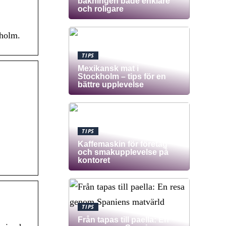
bakningen både enklare
och roligare
kholm.
TIPS
Mexikansk mat i
Stockholm – tips för en
bättre upplevelse
TIPS
Kaffemaskin för företag
och smakupplevelse på
kontoret
TIPS
Från tapas till paella: En