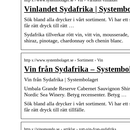
http s://www.systembolaget.se › Vin › Världens vinländer
Vinlandet Sydafrika | Systemb
Sök bland alla drycker i vårt sortiment. Vi har ett 
får rätt dryck till rätt …
Sydafrika tillverkar rött vin, vitt vin, mousserade
shiraz, pinotage, chardonnay och chenin blanc.
http s://www.systembolaget.se › Sortiment › Vin
Vin från Sydafrika – Systembo
Vin från Sydafrika | Systembolaget
Umbala Grande Reserve Cabernet Sauvignon Shiraz 
Nordic Sea Winery. Betyg recensenter. Betyg …
Sök bland alla drycker i vårt sortiment. Vi har ett 
får rätt dryck till rätt tillfälle.
http s://vinomondo.se › artiklar › rott-vin-fran-sydafrika…