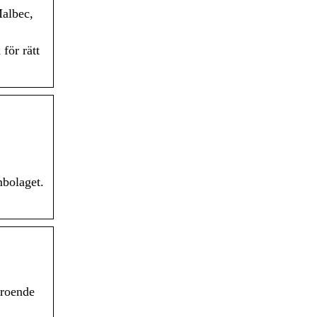
Malbec,
för rätt
bolaget.
eroende