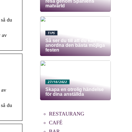
resa genom Spaniens
matvärld
 så du
TIPS
r av
Så ser du till att du kan
anordna den bästa möjliga
festen
27/10/2022
Skapa en otrolig händelse
 av
för dina anställda
 så du
RESTAURANG
CAFÉ
BAR