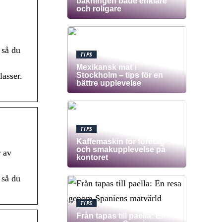
bakningen både enklare
och roligare
 så du
TIPS
Mexikansk mat i
Stockholm – tips för en
lasser.
bättre upplevelse
TIPS
Kaffemaskin för företag
och smakupplevelse på
r av
kontoret
 så du
TIPS
Från tapas till paella: En