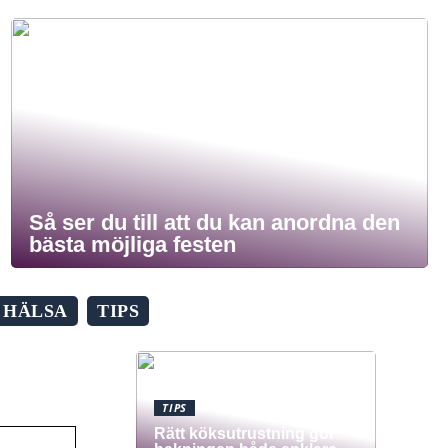
Så ser du till att du kan anordna den
bästa möjliga festen
HÄLSA
TIPS
TIPS
Rätt köksutrustning gör