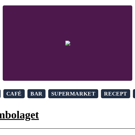
CAFÉ
BAR
SUPERMARKET
RECEPT
embolaget