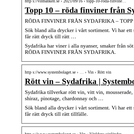
http s://vinbanken.se › 2021/09/16 › topp-10-roda-finvine…
Topp 10 – röda finviner från 
RÖDA FINVINER FRÅN SYDAFRIKA – TOPP 1
Sök bland alla drycker i vårt sortiment. Vi har ett 
får rätt dryck till rätt …
Sydafrika har viner i alla nyanser, smaker från söt t
RÖDA FINVINER FRÅN SYDAFRIKA.
http s://www.systembolaget.se › … › Vin › Rött vin
Rött vin – Sydafrika | Systemb
Sydafrika tillverkar rött vin, vitt vin, mousserade
shiraz, pinotage, chardonnay och …
Sök bland alla drycker i vårt sortiment. Vi har ett 
får rätt dryck till rätt tillfälle.