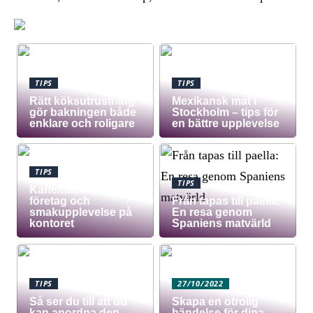
TIPS
TIPS
Rätt köksutrustning
Mexikansk mat i
gör bakningen både
Stockholm – tips för
enklare och roligare
en bättre upplevelse
TIPS
TIPS
Kaffemaskin för
företag och
Från tapas till paella:
smakupplevelse på
En resa genom
kontoret
Spaniens matvärld
TIPS
27/10/2022
Så ser du till att du
Skapa en otrolig
kan anordna den
händelse för dina