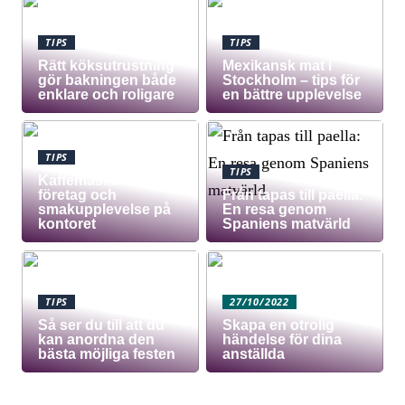
TIPS
TIPS
Rätt köksutrustning
Mexikansk mat i
gör bakningen både
Stockholm – tips för
enklare och roligare
en bättre upplevelse
TIPS
TIPS
Kaffemaskin för
företag och
Från tapas till paella:
smakupplevelse på
En resa genom
kontoret
Spaniens matvärld
TIPS
27/10/2022
Så ser du till att du
Skapa en otrolig
kan anordna den
händelse för dina
bästa möjliga festen
anställda