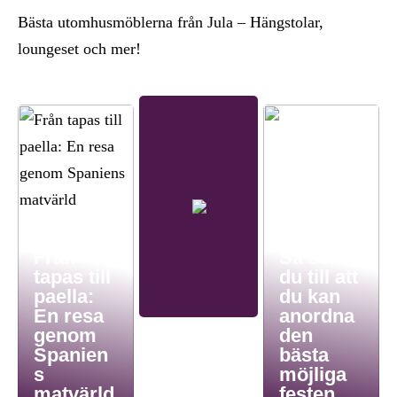
Bästa utomhusmöblerna från Jula – Hängstolar,
loungeset och mer!
Från
Så ser
tapas till
du till att
paella:
du kan
En resa
anordna
genom
den
Spanien
bästa
s
möjliga
matvärld
festen