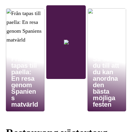
Från
Så ser
tapas till
du till att
paella:
du kan
En resa
anordna
genom
den
Spanien
bästa
s
möjliga
matvärld
festen