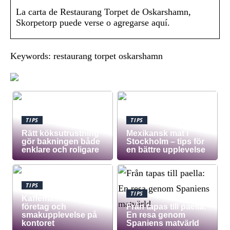
La carta de Restaurang Torpet de Oskarshamn,
Skorpetorp puede verse o agregarse aquí.
Keywords: restaurang torpet oskarshamn
TIPS
TIPS
Rätt köksutrustning
Mexikansk mat i
gör bakningen både
Stockholm – tips för
enklare och roligare
en bättre upplevelse
TIPS
TIPS
Kaffemaskin för
företag och
Från tapas till paella:
smakupplevelse på
En resa genom
kontoret
Spaniens matvärld