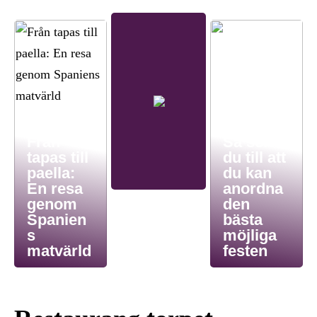
Från
Så ser
tapas till
du till att
paella:
du kan
En resa
anordna
genom
den
Spanien
bästa
s
möjliga
matvärld
festen