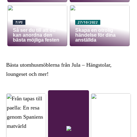
TIPS
27/10/2022
Så ser du till att du
Skapa en otrolig
kan anordna den
händelse för dina
bästa möjliga festen
anställda
Bästa utomhusmöblerna från Jula – Hängstolar,
loungeset och mer!