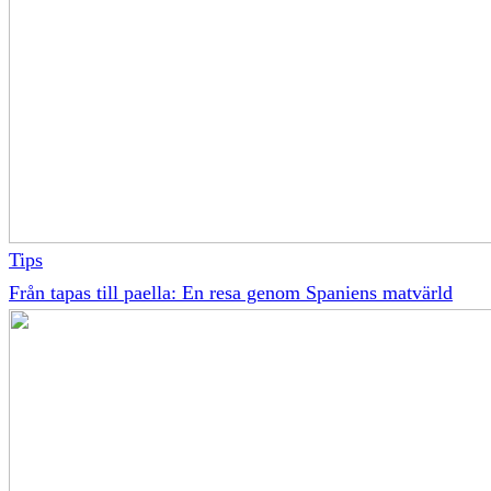
Tips
Från tapas till paella: En resa genom Spaniens matvärld