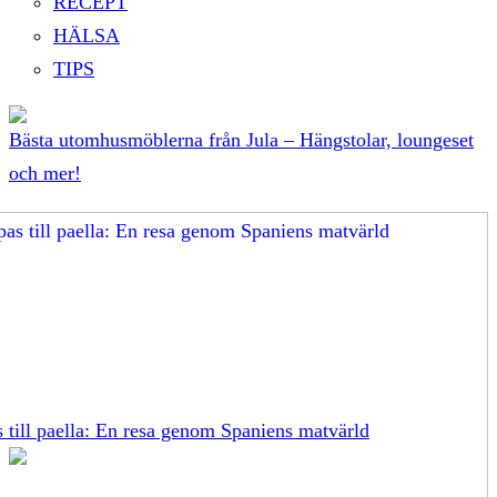
RECEPT
HÄLSA
TIPS
Bästa utomhusmöblerna från Jula – Hängstolar, loungeset
och mer!
s till paella: En resa genom Spaniens matvärld