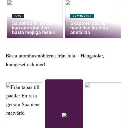
TIPS
27/10/2022
Så ser du till att du
Skapa en otrolig
kan anordna den
händelse för dina
bästa möjliga festen
anställda
Bästa utomhusmöblerna från Jula – Hängstolar,
loungeset och mer!