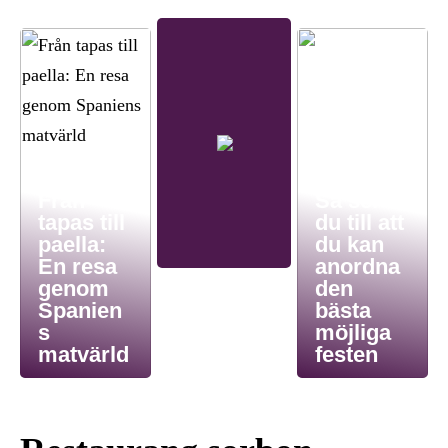
Från
Så ser
tapas till
du till att
paella:
du kan
En resa
anordna
genom
den
Spanien
bästa
s
möjliga
matvärld
festen