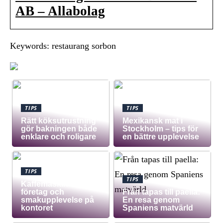
AB – Allabolag
Keywords: restaurang sorbon
TIPS
TIPS
Rätt köksutrustning
Mexikansk mat i
gör bakningen både
Stockholm – tips för
enklare och roligare
en bättre upplevelse
TIPS
TIPS
Kaffemaskin för
företag och
Från tapas till paella:
smakupplevelse på
En resa genom
kontoret
Spaniens matvärld