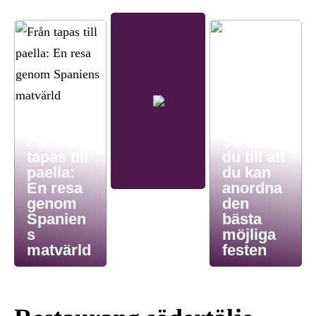
Från
Så ser
tapas till
du till att
paella:
du kan
En resa
anordna
genom
den
Spanien
bästa
s
möjliga
matvärld
festen