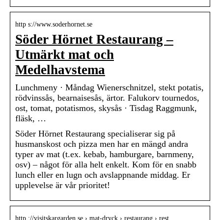
http s://www.soderhornet.se
Söder Hörnet Restaurang –
Utmärkt mat och
Medelhavstema
Lunchmeny · Måndag Wienerschnitzel, stekt potatis,
rödvinssås, bearnaisesås, ärtor. Falukorv tournedos,
ost, tomat, potatismos, skysås · Tisdag Raggmunk,
fläsk, …
Söder Hörnet Restaurang specialiserar sig på
husmanskost och pizza men har en mängd andra
typer av mat (t.ex. kebab, hamburgare, barnmeny,
osv) – något för alla helt enkelt. Kom för en snabb
lunch eller en lugn och avslappnande middag. Er
upplevelse är vår prioritet!
http ://visitskargarden.se › mat-dryck › restaurang › rest…