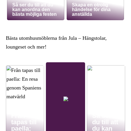
Så ser du till att du
Skapa en otrolig
kan anordna den
händelse för dina
bästa möjliga festen
anställda
Bästa utomhusmöblerna från Jula – Hängstolar,
loungeset och mer!
Från
Så ser
tapas till
du till att
paella:
du kan