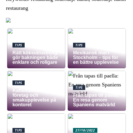
restaurang
TIPS
TIPS
Rätt köksutrustning
Mexikansk mat i
gör bakningen både
Stockholm – tips för
enklare och roligare
en bättre upplevelse
TIPS
TIPS
Kaffemaskin för
företag och
Från tapas till paella:
smakupplevelse på
En resa genom
kontoret
Spaniens matvärld
TIPS
27/10/2022