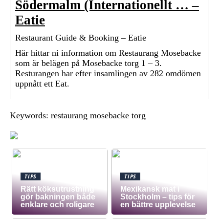
Södermalm (Internationellt … –
Eatie
Restaurant Guide & Booking – Eatie
Här hittar ni information om Restaurang Mosebacke
som är belägen på Mosebacke torg 1 – 3.
Resturangen har efter insamlingen av 282 omdömen
uppnått ett Eat.
Keywords: restaurang mosebacke torg
TIPS
TIPS
Rätt köksutrustning
Mexikansk mat i
gör bakningen både
Stockholm – tips för
enklare och roligare
en bättre upplevelse