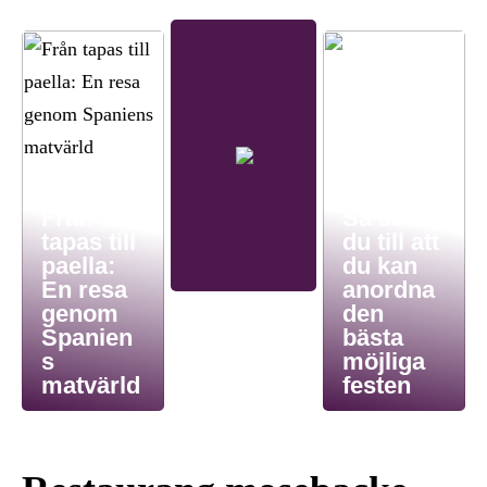
Från
Så ser
tapas till
du till att
paella:
du kan
En resa
anordna
genom
den
Spanien
bästa
s
möjliga
matvärld
festen