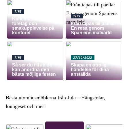
TIPS
TIPS
Kaffemaskin för
företag och
Från tapas till paella:
smakupplevelse på
En resa genom
kontoret
Spaniens matvärld
TIPS
27/10/2022
Så ser du till att du
Skapa en otrolig
kan anordna den
händelse för dina
bästa möjliga festen
anställda
Bästa utomhusmöblerna från Jula – Hängstolar,
loungeset och mer!