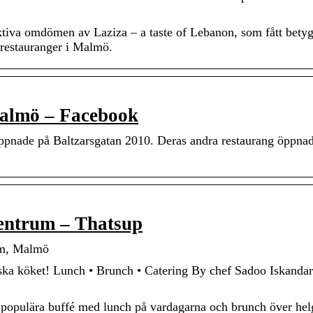
tiva omdömen av Laziza – a taste of Lebanon, som fått betyg
restauranger i Malmö.
Malmö – Facebook
öppnade på Baltzarsgatan 2010. Deras andra restaurang öppna
entrum – Thatsup
um, Malmö
ka köket! Lunch • Brunch • Catering By chef Sadoo Iskandara
s populära buffé med lunch på vardagarna och brunch över hel