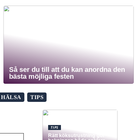
Så ser du till att du kan anordna den
bästa möjliga festen
HÄLSA
TIPS
TIPS
Rätt köksutrustning gör