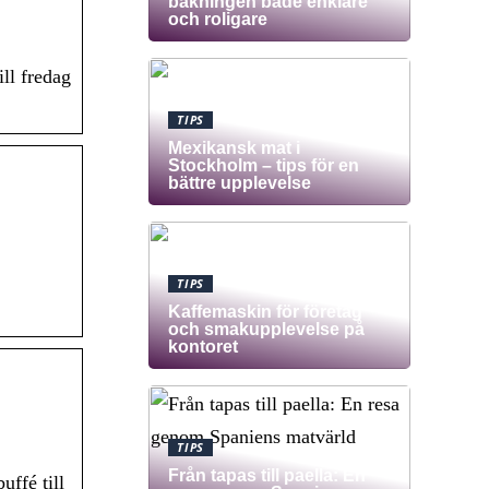
bakningen både enklare
och roligare
ll fredag
TIPS
Mexikansk mat i
Stockholm – tips för en
bättre upplevelse
TIPS
Kaffemaskin för företag
och smakupplevelse på
kontoret
TIPS
Från tapas till paella: En
ffé till