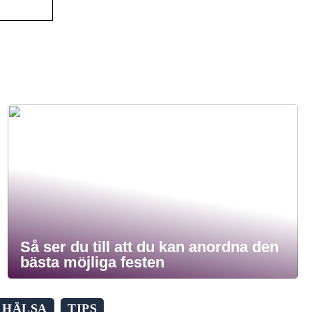
Så ser du till att du kan anordna den
bästa möjliga festen
HÄLSA
TIPS