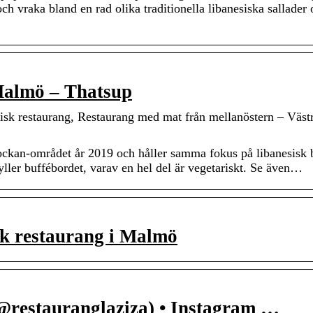
och vraka bland en rad olika traditionella libanesiska sallader
Malmö – Thatsup
sk restaurang, Restaurang med mat från mellanöstern – Väst
ockan-området år 2019 och håller samma fokus på libanesisk bu
 fyller buffébordet, varav en hel del är vegetariskt. Se även…
sk restaurang i Malmö
@restauranglaziza) • Instagram …