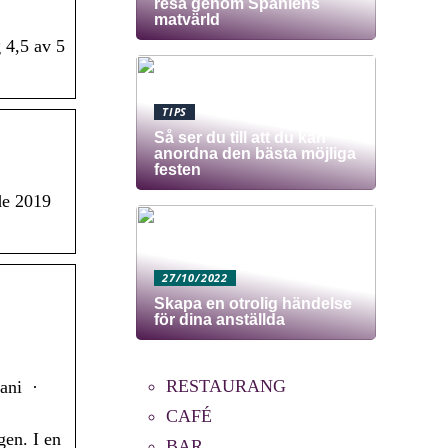
resa genom Spaniens
matvärld
 4,5 av 5
TIPS
Så ser du till att du kan
anordna den bästa möjliga
festen
de 2019
27/10/2022
Skapa en otrolig händelse
för dina anställda
RESTAURANG
ni ‍ ·
CAFÉ
gen. I en
BAR