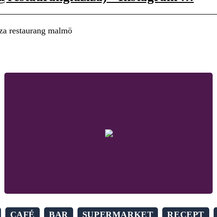
ziza restaurang malmö
CAFÉ
BAR
SUPERMARKET
RECEPT