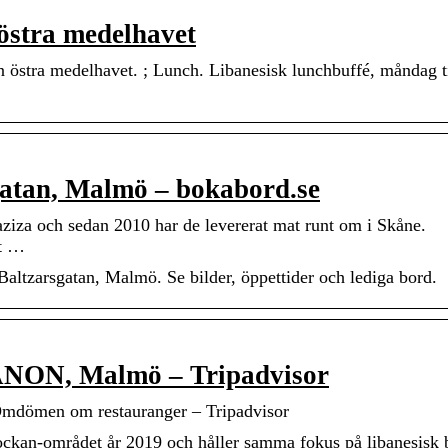
 östra medelhavet
n östra medelhavet. ; Lunch. Libanesisk lunchbuffé, måndag ti
gatan, Malmö – bokabord.se
ziza och sedan 2010 har de levererat mat runt om i Skåne.
et …
Baltzarsgatan, Malmö. Se bilder, öppettider och lediga bord.
ON, Malmö – Tripadvisor
men om restauranger – Tripadvisor
ockan-området år 2019 och håller samma fokus på libanesisk bu