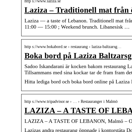
http s://www.laziza.se
Laziza – Traditionell mat från
Laziza — a taste of Lebanon. Traditionell mat frå
11:00 — 15:00 ; Weekend brunch. Libanesisk …
http s://www.bokabord.se › restaurang › laziza-baltzarsg…
Boka bord på Laziza Baltzars
Sadoo Iskandarani är kocken bakom restaurang La
Tillsammans med sina kockar tar de fram fram d
Hitta lediga bord och boka bord online på Laziza 
http s://www.tripadvisor.se › … › Restauranger i Malmö
LAZIZA – A TASTE OF LEBAN
LAZIZA – A TASTE OF LEBANON, Malmö – Omdö
Lazizas andra restaurang öppnade i kontorstäta D