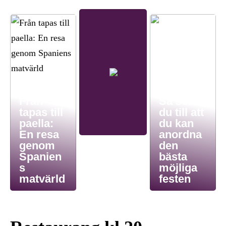
Från
Så ser
tapas till
du till att
paella:
du kan
En resa
anordna
genom
den
Spanien
bästa
s
möjliga
matvärld
festen