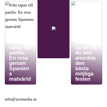
Från
Så ser
tapas till
du till att
paella:
du kan
En resa
anordna
genom
den
Spanien
bästa
s
möjliga
matvärld
festen
info@yesmedia.se