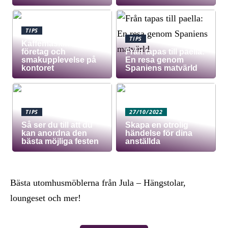
TIPS
TIPS
Kaffemaskin för
företag och
Från tapas till paella:
smakupplevelse på
En resa genom
kontoret
Spaniens matvärld
TIPS
27/10/2022
Så ser du till att du
Skapa en otrolig
kan anordna den
händelse för dina
bästa möjliga festen
anställda
Bästa utomhusmöblerna från Jula – Hängstolar,
loungeset och mer!