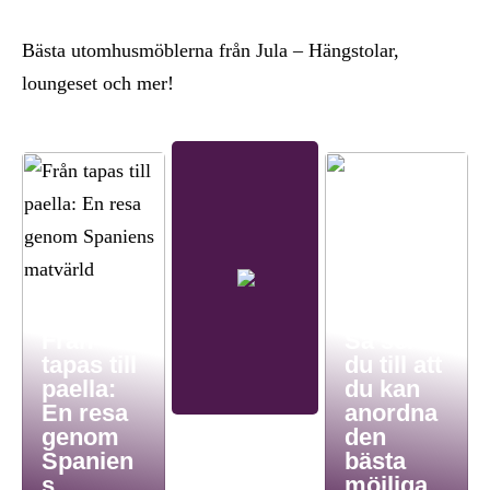
Bästa utomhusmöblerna från Jula – Hängstolar,
loungeset och mer!
Från
Så ser
tapas till
du till att
paella:
du kan
En resa
anordna
genom
den
Spanien
bästa
s
möjliga