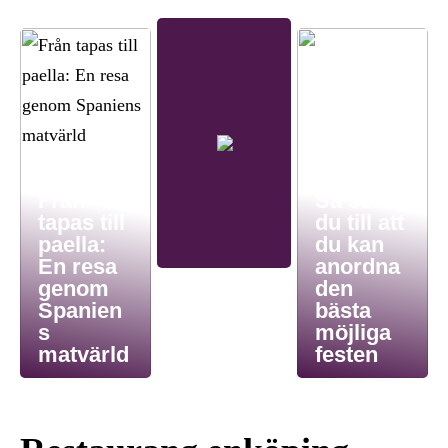
Från
Så ser
tapas till
du till att
paella:
du kan
En resa
anordna
genom
den
Spanien
bästa
s
möjliga
matvärld
festen