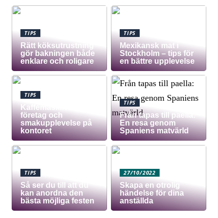
TIPS
TIPS
Rätt köksutrustning
Mexikansk mat i
gör bakningen både
Stockholm – tips för
enklare och roligare
en bättre upplevelse
TIPS
TIPS
Kaffemaskin för
företag och
Från tapas till paella:
smakupplevelse på
En resa genom
kontoret
Spaniens matvärld
TIPS
27/10/2022
Så ser du till att du
Skapa en otrolig
kan anordna den
händelse för dina
bästa möjliga festen
anställda