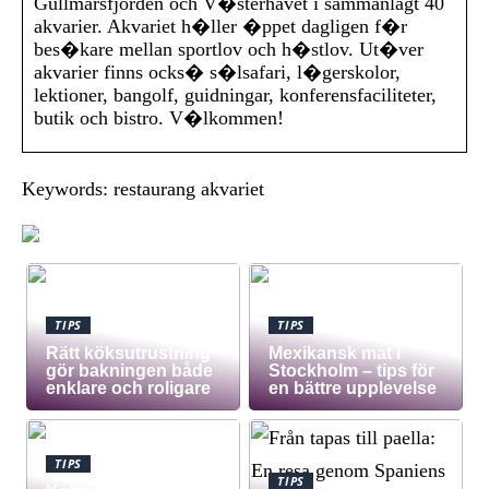
Gullmarsfjorden och V�sterhavet i sammanlagt 40
akvarier. Akvariet h�ller �ppet dagligen f�r
bes�kare mellan sportlov och h�stlov. Ut�ver
akvarier finns ocks� s�lsafari, l�gerskolor,
lektioner, bangolf, guidningar, konferensfaciliteter,
butik och bistro. V�lkommen!
Keywords: restaurang akvariet
TIPS
TIPS
Rätt köksutrustning
Mexikansk mat i
gör bakningen både
Stockholm – tips för
enklare och roligare
en bättre upplevelse
TIPS
TIPS