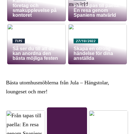
Kaffemaskin för
företag och
Från tapas till paella:
smakupplevelse på
En resa genom
kontoret
Spaniens matvärld
TIPS
27/10/2022
Så ser du till att du
Skapa en otrolig
kan anordna den
händelse för dina
bästa möjliga festen
anställda
Bästa utomhusmöblerna från Jula – Hängstolar,
loungeset och mer!