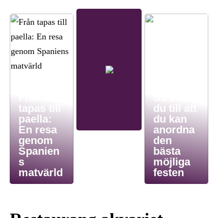
Från
Så ser
tapas till
du till att
paella:
du kan
En resa
anordna
genom
den
Spanien
bästa
s
möjliga
matvärld
festen