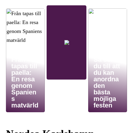
Från
Så ser
tapas till
du till att
paella:
du kan
En resa
anordna
genom
den
Spanien
bästa
s
möjliga
matvärld
festen