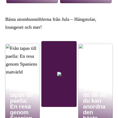
Bästa utomhusmöblerna från Jula – Hängstolar,
loungeset och mer!
Från
Så ser
tapas till
du till att
paella:
du kan
En resa
anordna
genom
den