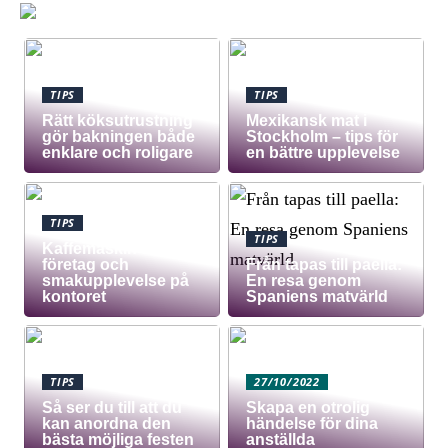
TIPS
TIPS
Rätt köksutrustning
Mexikansk mat i
gör bakningen både
Stockholm – tips för
enklare och roligare
en bättre upplevelse
TIPS
TIPS
Kaffemaskin för
företag och
Från tapas till paella:
smakupplevelse på
En resa genom
kontoret
Spaniens matvärld
TIPS
27/10/2022
Så ser du till att du
Skapa en otrolig
kan anordna den
händelse för dina
bästa möjliga festen
anställda