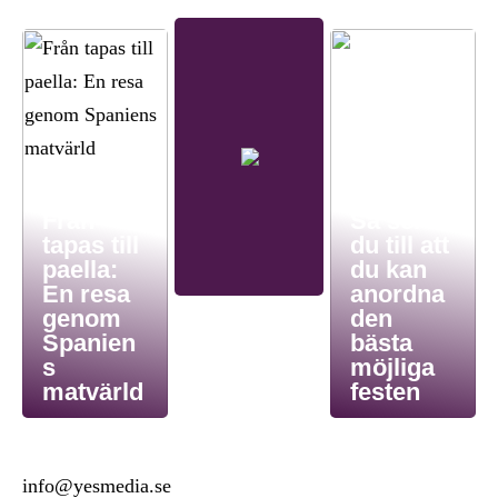
Från
Så ser
tapas till
du till att
paella:
du kan
En resa
anordna
genom
den
Spanien
bästa
s
möjliga
matvärld
festen
info@yesmedia.se