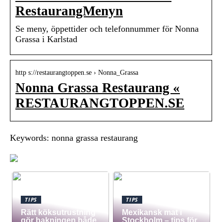
RestaurangMenyn
Se meny, öppettider och telefonnummer för Nonna
Grassa i Karlstad
http s://restaurangtoppen.se › Nonna_Grassa
Nonna Grassa Restaurang «
RESTAURANGTOPPEN.SE
Keywords: nonna grassa restaurang
TIPS
TIPS
Rätt köksutrustning
Mexikansk mat i
gör bakningen både
Stockholm – tips för