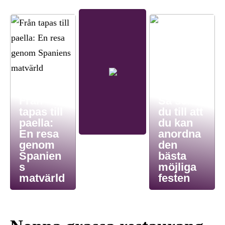
Från
Så ser
tapas till
du till att
paella:
du kan
En resa
anordna
genom
den
Spanien
bästa
s
möjliga
matvärld
festen