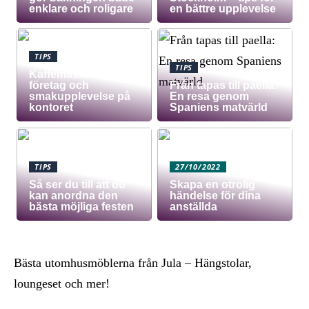
enklare och roligare
en bättre upplevelse
TIPS
TIPS
Kaffemaskin för
företag och
Från tapas till paella:
smakupplevelse på
En resa genom
kontoret
Spaniens matvärld
TIPS
27/10/2022
Så ser du till att du
Skapa en otrolig
kan anordna den
händelse för dina
bästa möjliga festen
anställda
Bästa utomhusmöblerna från Jula – Hängstolar,
loungeset och mer!