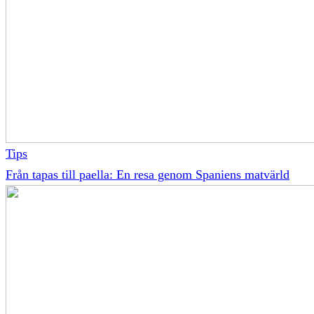
Tips
Från tapas till paella: En resa genom Spaniens matvärld