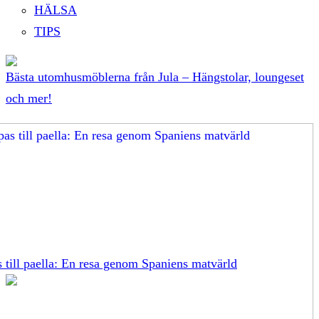
HÄLSA
TIPS
Bästa utomhusmöblerna från Jula – Hängstolar, loungeset
och mer!
s till paella: En resa genom Spaniens matvärld