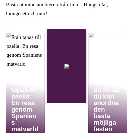
Bästa utomhusmöblerna från Jula – Hängstolar,
loungeset och mer!
Från
Så ser
tapas till
du till att
paella:
du kan
En resa
anordna
genom
den
Spanien
bästa
s
möjliga
matvärld
festen