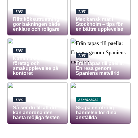
TIPS
TIPS
Rätt köksutrustning
Mexikansk mat i
gör bakningen både
Stockholm – tips för
enklare och roligare
en bättre upplevelse
TIPS
TIPS
Kaffemaskin för
företag och
Från tapas till paella:
smakupplevelse på
En resa genom
kontoret
Spaniens matvärld
TIPS
27/10/2022
Så ser du till att du
Skapa en otrolig
kan anordna den
händelse för dina
bästa möjliga festen
anställda