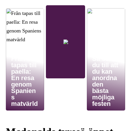
Från
Så ser
tapas till
du till att
paella:
du kan
En resa
anordna
genom
den
Spanien
bästa
s
möjliga
matvärld
festen