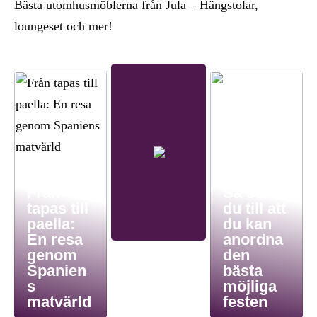
Bästa utomhusmöblerna från Jula – Hängstolar,
loungeset och mer!
Från
Så ser
tapas till
du till att
paella:
du kan
En resa
anordna
genom
den
Spanien
bästa
s
möjliga
matvärld
festen