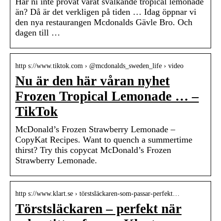
Har ni inte provat vårat svalkande tropical lemonade
än? Då är det verkligen på tiden … Idag öppnar vi
den nya restaurangen Mcdonalds Gävle Bro. Och
dagen till …
http s://www.tiktok.com › @mcdonalds_sweden_life › video
Nu är den här våran nyhet
Frozen Tropical Lemonade … –
TikTok
McDonald’s Frozen Strawberry Lemonade –
CopyKat Recipes. Want to quench a summertime
thirst? Try this copycat McDonald’s Frozen
Strawberry Lemonade.
http s://www.klart.se › törstsläckaren-som-passar-perfekt…
Törstsläckaren – perfekt när