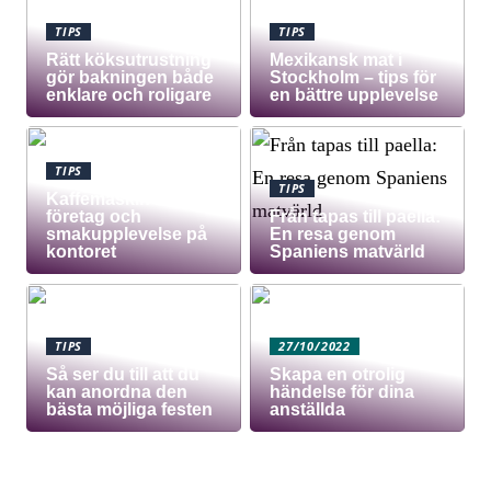
TIPS
TIPS
Rätt köksutrustning
Mexikansk mat i
gör bakningen både
Stockholm – tips för
enklare och roligare
en bättre upplevelse
TIPS
TIPS
Kaffemaskin för
företag och
Från tapas till paella:
smakupplevelse på
En resa genom
kontoret
Spaniens matvärld
TIPS
27/10/2022
Så ser du till att du
Skapa en otrolig
kan anordna den
händelse för dina
bästa möjliga festen
anställda