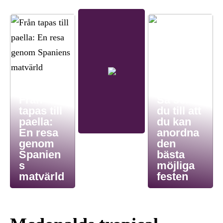
Från
Så ser
tapas till
du till att
paella:
du kan
En resa
anordna
genom
den
Spanien
bästa
s
möjliga
matvärld
festen