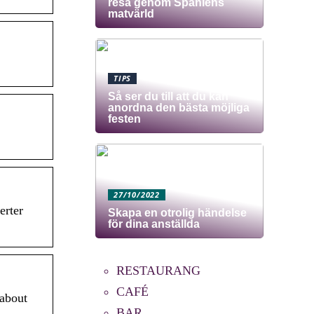
resa genom Spaniens
matvärld
TIPS
Så ser du till att du kan
anordna den bästa möjliga
festen
27/10/2022
erter
Skapa en otrolig händelse
för dina anställda
RESTAURANG
CAFÉ
 about
BAR