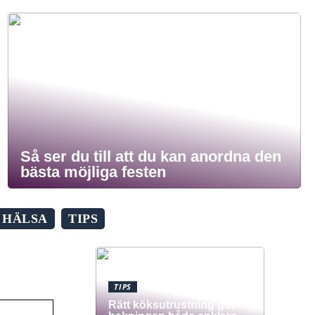
Så ser du till att du kan anordna den
bästa möjliga festen
HÄLSA
TIPS
TIPS
Rätt köksutrustning gör