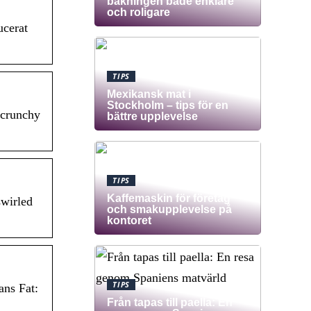
bakningen både enklare
och roligare
cerat
TIPS
Mexikansk mat i
Stockholm – tips för en
 crunchy
bättre upplevelse
TIPS
Kaffemaskin för företag
swirled
och smakupplevelse på
kontoret
TIPS
ans Fat:
Från tapas till paella: En