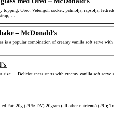
glass med Oreo – McDonald’s
g, Oreo. Vetemjöl, socker, palmolja, rapsolja, fettredu
ssirap, …
ake – McDonald’s
 a popular combination of creamy vanilla soft serve with
’s
 size … Deliciousness starts with creamy vanilla soft serve 
ed Fat: 20g (29 % DV) 20gram (all other nutrients) (29 ); Tr