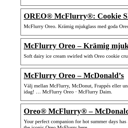
OREO® McFlurry®: Cookie Sh
McFlurry Oreo. Krämig mjukglass med goda Oreo-
McFlurry Oreo – Krämig mjuk
Soft dairy ice cream swirled with Oreo cookie cr
McFlurry Oreo – McDonald’s
Välj mellan McFlurry, McDonut, Frappés eller und
idag! … McFlurry Oreo · McFlurry Daim.
Oreo® McFlurry® – McDonald
Your perfect companion for hot summer days has 
the iconic Oreo McFlurry here.