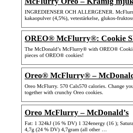
McFlurry Oreo – Krämig mjuk
INGREDIENSER OCH ALLERGENER. McFlurry toppin
kakaopulver (4,5%), vetestärkelse, glukos-frukto
OREO® McFlurry®: Cookie Sh
The McDonald’s McFlurry® with OREO® Cookies is
pieces of OREO® cookies!
Oreo® McFlurry® – McDonald
Oreo McFlurry. 570 Cals570 calories. Change your
together with crunchy Oreo cookies.
Oreo McFlurry – McDonald’s
Fat: 1 324kJ (16 % DV) 1 324energy (16 ); Saturat
4,7g (24 % DV) 4,7gram (all other …