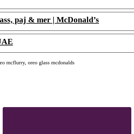
glass, paj & mer | McDonald’s
 UAE
o mcflurry, oreo glass mcdonalds