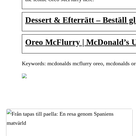
Dessert & Efterrätt – Beställ 
Oreo McFlurry | McDonald’s
Keywords: mcdonalds mcflurry oreo, mcdonalds ore