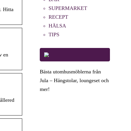
SUPERMARKET
. Hitta
RECEPT
HÄLSA
TIPS
v en
Bästa utomhusmöblerna från
Jula – Hängstolar, loungeset och
mer!
ållered