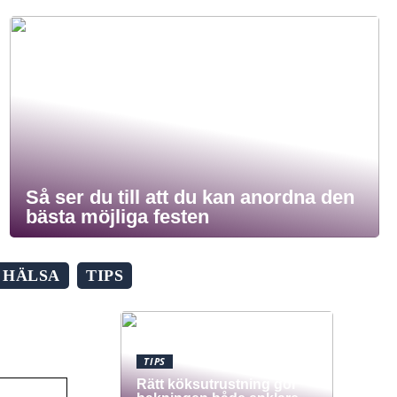
Så ser du till att du kan anordna den
bästa möjliga festen
HÄLSA
TIPS
TIPS
Rätt köksutrustning gör