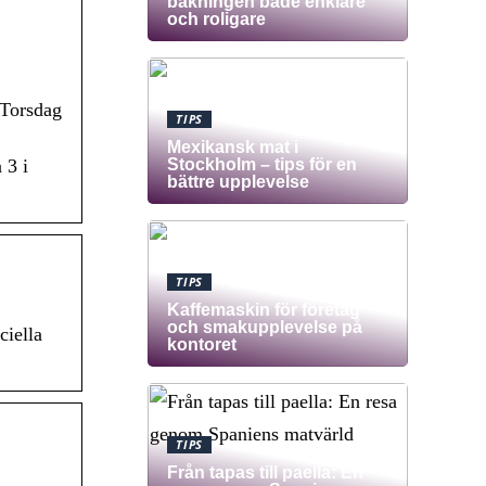
bakningen både enklare
och roligare
 Torsdag
TIPS
Mexikansk mat i
Stockholm – tips för en
 3 i
bättre upplevelse
TIPS
Kaffemaskin för företag
och smakupplevelse på
ciella
kontoret
TIPS
Från tapas till paella: En