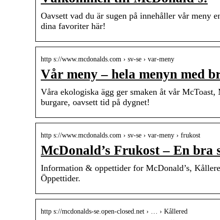
Oavsett vad du är sugen på innehåller vår meny en
dina favoriter här!
http s://www.mcdonalds.com › sv-se › var-meny
Vår meny – hela menyn med br
Våra ekologiska ägg ger smaken åt vår McToast, 
burgare, oavsett tid på dygnet!
http s://www.mcdonalds.com › sv-se › var-meny › frukost
McDonald’s Frukost – En bra s
Information & oppettider for McDonald’s, Kåller
Öppettider.
http s://mcdonalds-se.open-closed.net › … › Kållered