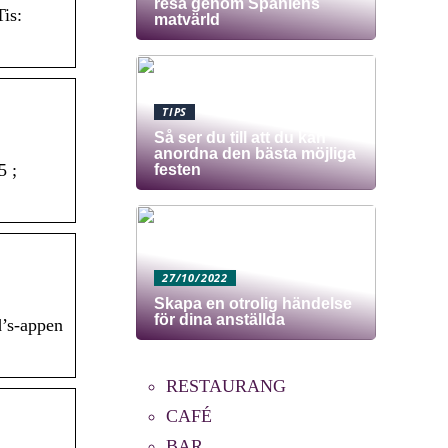
resa genom Spaniens
is:
matvärld
TIPS
Så ser du till att du kan
anordna den bästa möjliga
5 ;
festen
27/10/2022
Skapa en otrolig händelse
för dina anställda
d’s-appen
RESTAURANG
CAFÉ
BAR