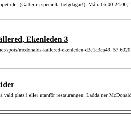
ettider (Gäller ej speciella helgdagar!): Mån: 06:00-24:00, T
0 …
ållered, Ekenleden 3
r.net/spots/mcdonalds-kallered-ekenleden-d3e1a3ca49. 57.6020
ider
på vald plats i eller utanför restaurangen. Ladda ner McDonal