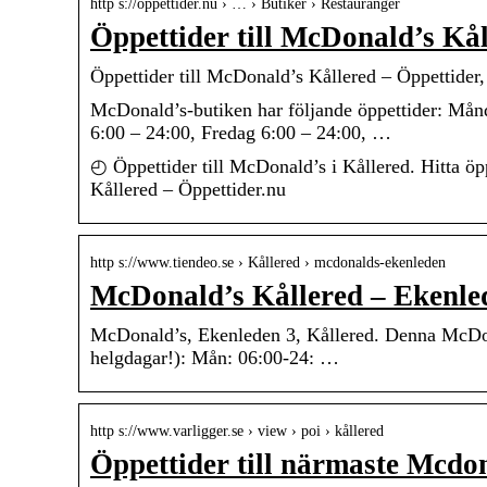
http s://öppettider.nu › … › Butiker › Restauranger
Öppettider till McDonald’s Kå
Öppettider till McDonald’s Kållered – Öppettider,
McDonald’s-butiken har följande öppettider: Mån
6:00 – 24:00, Fredag 6:00 – 24:00, …
◴ Öppettider till McDonald’s i Kållered. Hitta ö
Kållered – Öppettider.nu
http s://www.tiendeo.se › Kållered › mcdonalds-ekenleden
McDonald’s Kållered – Ekenle
McDonald’s, Ekenleden 3, Kållered. Denna McDonal
helgdagar!): Mån: 06:00-24: …
http s://www.varligger.se › view › poi › kållered
Öppettider till närmaste Mcdo