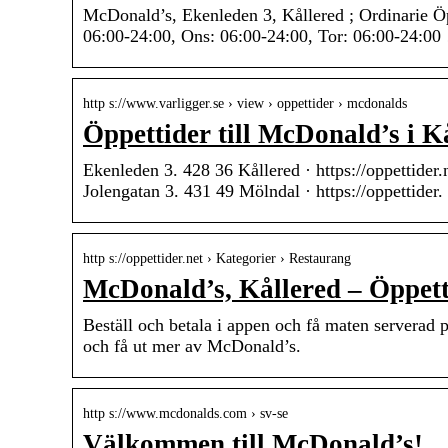
McDonald’s, Ekenleden 3, Kållered ; Ordinarie Öpp
06:00-24:00, Ons: 06:00-24:00, Tor: 06:00-24:0
http s://www.varligger.se › view › oppettider › mcdonalds
Öppettider till McDonald’s i K
Ekenleden 3. 428 36 Kållered · https://oppettide
Jolengatan 3. 431 49 Mölndal · https://oppettider.
http s://oppettider.net › Kategorier › Restaurang
McDonald’s, Kållered – Öppett
Beställ och betala i appen och få maten serverad 
och få ut mer av McDonald’s.
http s://www.mcdonalds.com › sv-se
Välkommen till McDonald’s!