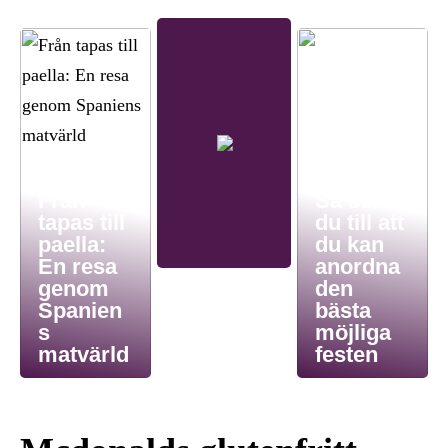
Från
Så ser
tapas till
du till att
paella:
du kan
En resa
anordna
genom
den
Spanien
bästa
s
möjliga
matvärld
festen