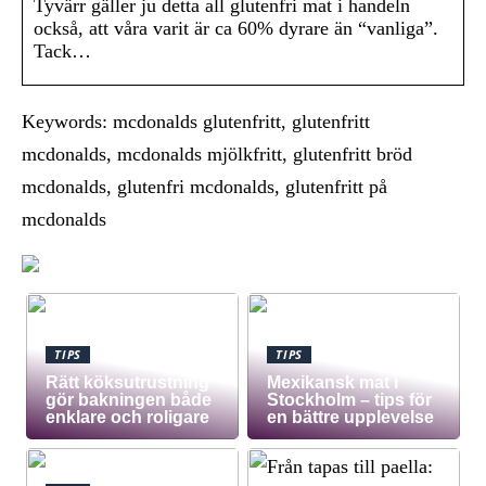
Tyvärr gäller ju detta all glutenfri mat i handeln
också, att våra varit är ca 60% dyrare än “vanliga”.
Tack…
Keywords: mcdonalds glutenfritt, glutenfritt
mcdonalds, mcdonalds mjölkfritt, glutenfritt bröd
mcdonalds, glutenfri mcdonalds, glutenfritt på
mcdonalds
TIPS
TIPS
Rätt köksutrustning
Mexikansk mat i
gör bakningen både
Stockholm – tips för
enklare och roligare
en bättre upplevelse