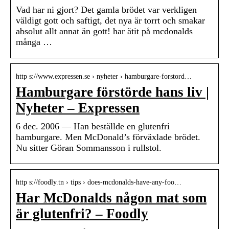
Vad har ni gjort? Det gamla brödet var verkligen
väldigt gott och saftigt, det nya är torrt och smakar
absolut allt annat än gott! har ätit på mcdonalds
många …
http s://www.expressen.se › nyheter › hamburgare-forstord…
Hamburgare förstörde hans liv |
Nyheter – Expressen
6 dec. 2006 — Han beställde en glutenfri
hamburgare. Men McDonald’s förväxlade brödet.
Nu sitter Göran Sommansson i rullstol.
http s://foodly.tn › tips › does-mcdonalds-have-any-foo…
Har McDonalds någon mat som
är glutenfri? – Foodly