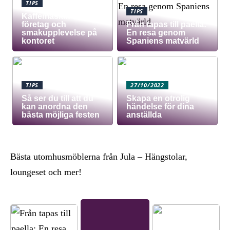
TIPS
TIPS
Kaffemaskin för
företag och
Från tapas till paella:
smakupplevelse på
En resa genom
kontoret
Spaniens matvärld
TIPS
27/10/2022
Så ser du till att du
Skapa en otrolig
kan anordna den
händelse för dina
bästa möjliga festen
anställda
Bästa utomhusmöblerna från Jula – Hängstolar,
loungeset och mer!