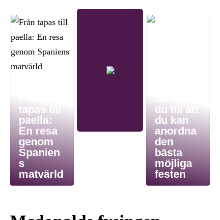
Från
Så ser
tapas till
du till att
paella:
du kan
En resa
anordna
genom
den
Spanien
bästa
s
möjliga
matvärld
festen