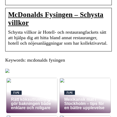
McDonalds Fysingen – Schysta
villkor
Schysta villkor är Hotell- och restaurangfackets sätt
att hjälpa dig att hitta bland annat restauranger,
hotell och nöjesanläggningar som har kollektivavtal.
Keywords: mcdonalds fysingen
TIPS
TIPS
Rätt köksutrustning
Mexikansk mat i
gör bakningen både
Stockholm – tips för
enklare och roligare
en bättre upplevelse