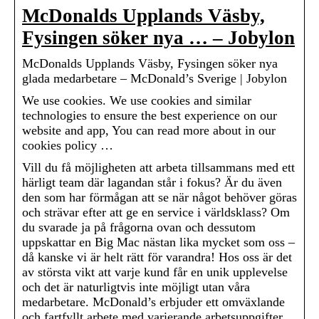
McDonalds Upplands Väsby,
Fysingen söker nya … – Jobylon
McDonalds Upplands Väsby, Fysingen söker nya
glada medarbetare – McDonald’s Sverige | Jobylon
We use cookies. We use cookies and similar
technologies to ensure the best experience on our
website and app, You can read more about in our
cookies policy …
Vill du få möjligheten att arbeta tillsammans med ett
härligt team där lagandan står i fokus? Är du även
den som har förmågan att se när något behöver göras
och strävar efter att ge en service i världsklass? Om
du svarade ja på frågorna ovan och dessutom
uppskattar en Big Mac nästan lika mycket som oss –
då kanske vi är helt rätt för varandra! Hos oss är det
av största vikt att varje kund får en unik upplevelse
och det är naturligtvis inte möjligt utan våra
medarbetare. McDonald’s erbjuder ett omväxlande
och fartfyllt arbete med varierande arbetsuppgifter,