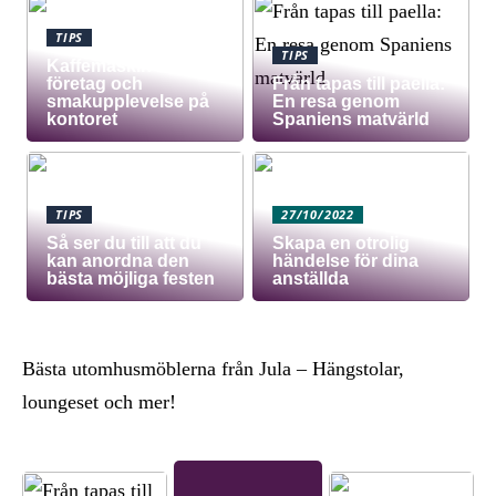
TIPS
TIPS
Kaffemaskin för
företag och
Från tapas till paella:
smakupplevelse på
En resa genom
kontoret
Spaniens matvärld
TIPS
27/10/2022
Så ser du till att du
Skapa en otrolig
kan anordna den
händelse för dina
bästa möjliga festen
anställda
Bästa utomhusmöblerna från Jula – Hängstolar,
loungeset och mer!