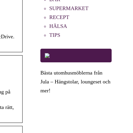
SUPERMARKET
RECEPT
HÄLSA
TIPS
cDrive.
Bästa utomhusmöblerna från
Jula – Hängstolar, loungeset och
mer!
ng på
a rätt,