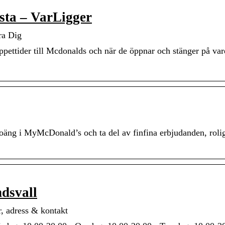
rsta – VarLigger
ra Dig
öppettider till Mcdonalds och när de öppnar och stänger på va
äng i MyMcDonald’s och ta del av finfina erbjudanden, rolig
ndsvall
r, adress & kontakt