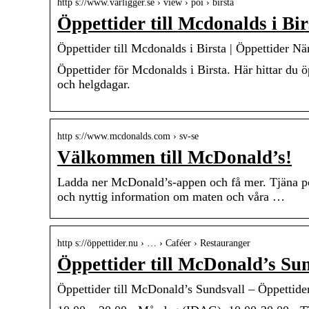
http s://www.varligger.se › view › poi › birsta
Öppettider till Mcdonalds i Bi
Öppettider till Mcdonalds i Birsta | Öppettider Nä
Öppettider för Mcdonalds i Birsta. Här hittar du 
och helgdagar.
http s://www.mcdonalds.com › sv-se
Välkommen till McDonald’s!
Ladda ner McDonald’s-appen och få mer. Tjäna po
och nyttig information om maten och våra …
http s://öppettider.nu › … › Caféer › Restauranger
Öppettider till McDonald’s Su
Öppettider till McDonald’s Sundsvall – Öppettide