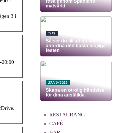
:00 ·
resa genom Spaniens
matvärld
ägen 3 i
TIPS
Så ser du till att du kan
anordna den bästa möjliga
festen
-20:00 ·
27/10/2022
Skapa en otrolig händelse
för dina anställda
cDrive.
RESTAURANG
CAFÉ
BAR