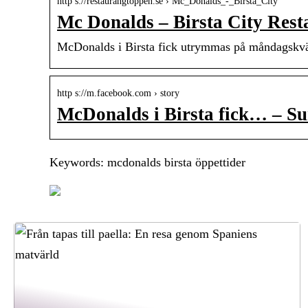
http s://restaurangtoppen.se › Mc_Donalds_-_Birsta_City
Mc Donalds – Birsta City Res
McDonalds i Birsta fick utrymmas på måndagskvälle
http s://m.facebook.com › story
McDonalds i Birsta fick… – Su
Keywords: mcdonalds birsta öppettider