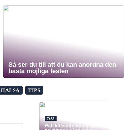
Så ser du till att du kan anordna den
bästa möjliga festen
HÄLSA
TIPS
TIPS
Rätt köksutrustning gör