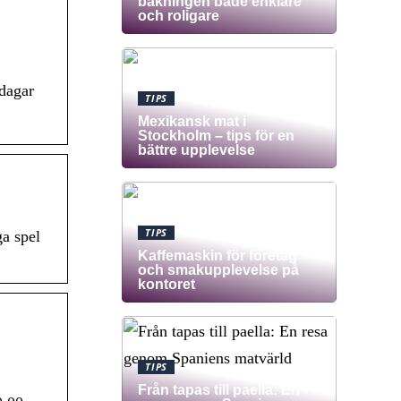
bakningen både enklare
och roligare
rdagar
TIPS
Mexikansk mat i
Stockholm – tips för en
bättre upplevelse
TIPS
a spel
Kaffemaskin för företag
och smakupplevelse på
kontoret
TIPS
Från tapas till paella: En