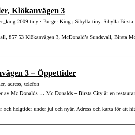
der, Klökanvägen 3
_king-2009-tiny · Burger King ; Sibylla-tiny. Sibylla Birsta
all, 857 53 Klökanvägen 3, McDonald’s Sundsvall, Birsta M
vägen 3 – Öppettider
r, adress, telefon
oner av Mc Donalds … Mc Donalds – Birsta City är en restaura
h helgtider under jul och nyår. Adress och karta för att hitt