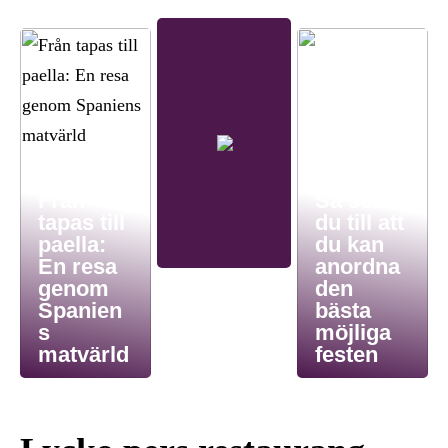
Från
Så ser
tapas till
du till att
paella:
du kan
En resa
anordna
genom
den
Spanien
bästa
s
möjliga
matvärld
festen