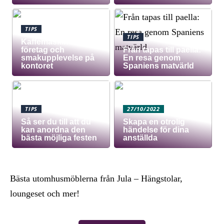
TIPS
TIPS
Kaffemaskin för
företag och
Från tapas till paella:
smakupplevelse på
En resa genom
kontoret
Spaniens matvärld
TIPS
27/10/2022
Så ser du till att du
Skapa en otrolig
kan anordna den
händelse för dina
bästa möjliga festen
anställda
Bästa utomhusmöblerna från Jula – Hängstolar,
loungeset och mer!