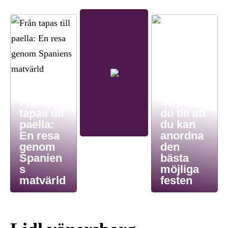
Från
Så ser
tapas till
du till att
paella:
du kan
En resa
anordna
genom
den
Spanien
bästa
s
möjliga
matvärld
festen