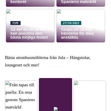
kontoret
Spaniens matvärld
TIPS
27/10/2022
Så ser du till att du
Skapa en otrolig
kan anordna den
händelse för dina
bästa möjliga festen
anställda
Bästa utomhusmöblerna från Jula – Hängstolar,
loungeset och mer!