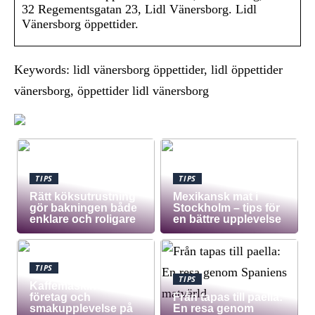
32 Regementsgatan 23, Lidl Vänersborg. Lidl
Vänersborg öppettider.
Keywords: lidl vänersborg öppettider, lidl öppettider
vänersborg, öppettider lidl vänersborg
TIPS
TIPS
Rätt köksutrustning
Mexikansk mat i
gör bakningen både
Stockholm – tips för
enklare och roligare
en bättre upplevelse
TIPS
TIPS
Kaffemaskin för
företag och
Från tapas till paella:
smakupplevelse på
En resa genom