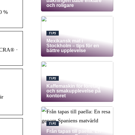
bakningen både enklare
och roligare
00 %
TIPS
Mexikansk mat i
Stockholm – tips för en
LYCRA® ·
bättre upplevelse
TIPS
Kaffemaskin för företag
och smakupplevelse på
kontoret
är
TIPS
Från tapas till paella: En