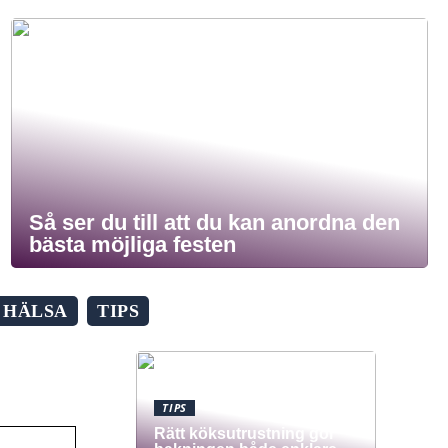
Så ser du till att du kan anordna den
bästa möjliga festen
HÄLSA
TIPS
TIPS
Rätt köksutrustning gör