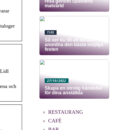
resa genom Spaniens
matvärld
varar
taloger
TIPS
Så ser du till att du kan
anordna den bästa möjliga
festen
 Lidl
27/10/2022
dena och
Skapa en otrolig händelse
för dina anställda
RESTAURANG
CAFÉ
BAR