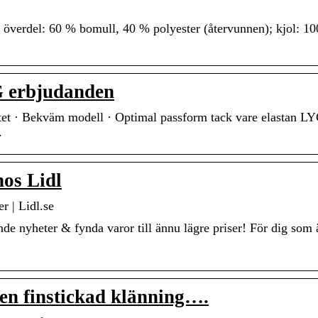
: överdel: 60 % bomull, 40 % polyester (återvunnen); kjol: 1
 erbjudanden
itet · Bekväm modell · Optimal passform tack vare elastan 
.
os Lidl
r | Lidl.se
e nyheter & fynda varor till ännu lägre priser! För dig som 
 en finstickad klänning….