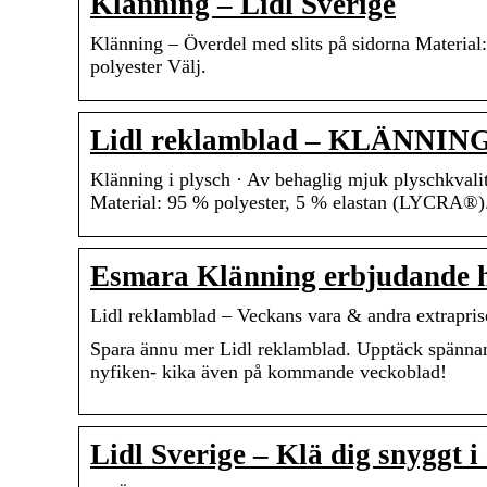
Klänning – Lidl Sverige
Klänning – Överdel med slits på sidorna Material
polyester Välj.
Lidl reklamblad – KLÄNNING
Klänning i plysch · Av behaglig mjuk plyschkval
Material: 95 % polyester, 5 % elastan (LYCRA®)
Esmara Klänning erbjudande h
Lidl reklamblad – Veckans vara & andra extraprise
Spara ännu mer Lidl reklamblad. Upptäck spännand
nyfiken- kika även på kommande veckoblad!
Lidl Sverige – Klä dig snyggt i