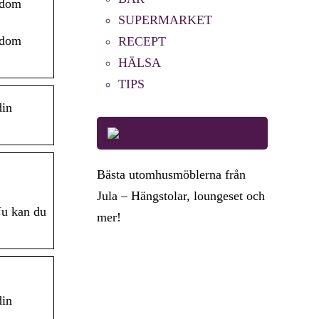
 dom
SUPERMARKET
 dom
RECEPT
HÄLSA
TIPS
din
Bästa utomhusmöblerna från
Jula – Hängstolar, loungeset och
Nu kan du
mer!
din